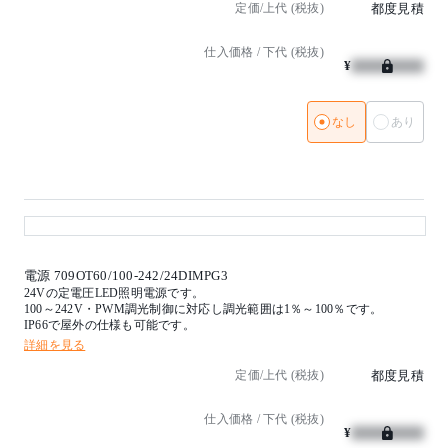
定価/上代 (税抜)
都度見積
【特記事項】
※PWM調光電源30W(100-242V)
仕入価格 / 下代 (税抜)
調光範囲(1-100％)
¥
IP66
【備考】
(受注品)
なし
あり
電源 709OT60/100-242/24DIMPG3
24Vの定電圧LED照明電源です。
100～242V・PWM調光制御に対応し調光範囲は1％～100％です。
IP66で屋外の仕様も可能です。
詳細を見る
定価/上代 (税抜)
都度見積
仕入価格 / 下代 (税抜)
¥