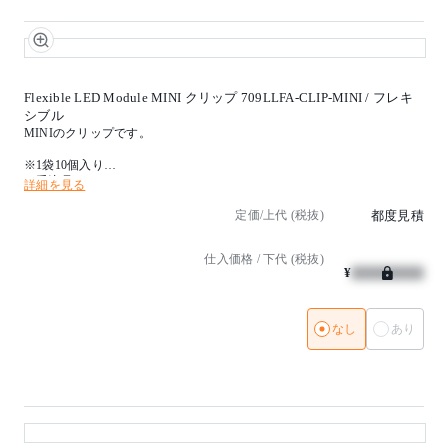
Flexible LED Module MINI クリップ 709LLFA-CLIP-MINI / フレキ
シブル
MINIのクリップです。
※1袋10個入り
※受注品
詳細を見る
定価/上代 (税抜)
都度見積
仕入価格 / 下代 (税抜)
¥
なし
あり