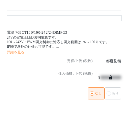
電源 709OT150/100-242/24DIMPG3
24Vの定電圧LED照明電源です。
100～242V・PWM調光制御に対応し調光範囲は1％～100％です。
IP66で屋外の仕様も可能です。
詳細を見る
【インバーター】
PWM信号制御調光方式
定価/上代 (税抜)
都度見積
調光範囲 1～100％
(100-242V)
仕入価格 / 下代 (税抜)
推奨調光器：LUTRON PowPak(RMP-5PWM-DV-B)
¥
※Picoワイヤレスリモコン(PP-3BRL-GWH-L02)と組み合わせてご使用く
ださい
【備考】
なし
あり
(受注品)