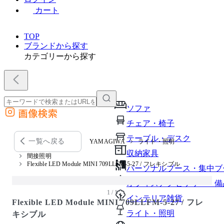
カート
TOP
ブランドから探す
カテゴリーから探す
ソファ
画像検索
外部サイトの商品をカートに追加
チェア・椅子
他のサイトで見つけた商品ページのURLを貼り付けて、カートに追加できます
テーブル・デスク
一覧へ戻る
YAMAGIWA
ライト・照明
収納家具
間接照明
Flexible LED Module MINI 709LLFM-5-27 / フレキシブル
パーソナルブース・集中ブ
オフィスアクセサリー・備
1 / 1
インテリア雑貨
Flexible LED Module MINI 709LLFM-5-27 / フレ
ライト・照明
キシブル