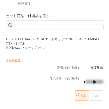
-
光源タイプ：LED 電球色タイプ
関連資料
消費電力：50W
器具光束：3600ℓm
セット商品・付属品を選ぶ
【特記事項】
※最小曲げ半径：75mm
最大連結長：12m
カット単位：41.67mm
本体IP68
Flexible LED Module MINI エンドキャップ 709LLFA-END-MINI-C /
コネクターIP67
フレキシブル
電源別 入力電圧：DC24V
MINIのエンドキャップです。
※LEDの光色・明るさには若干の個体差があります
【備考】
詳細を見る
(受注品)(電源別)
定価/上代 (税抜)
都度見積
仕入価格 / 下代 (税抜)
¥
なし
あり