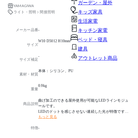
ガーデン・屋外
YAMAGIWA
キッズ家具
ライト・照明
間接照明
生活家電
メーカー品番
-
キッチン家電
ベッド・寝具
W10 D5012 H10mm
サイズ
建具
-
アウトレット商品
サイズ補足
本体：シリコン、PU
素材・材質
0.9kg
重量
曲げ加工のできる屋外使用が可能なLEDラインモジュ
商品説明
ールです。
LEDのドットを感じさせない連続した光が特徴です。
もっと見る
MINIは断面の上面と両側面の3面が発光し、縦方向に
曲げ加工が可能です。
特徴
-
色温度：LED2700K