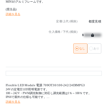
MINIのアルミフレームです。
(受注品)
詳細を見る
定価/上代 (税抜)
都度見積
仕入価格 / 下代 (税抜)
¥
なし
あり
Flexible LED Module 電源 709OT30/100-242/24DIMPG3
24Vの定電圧LED照明電源です。
100～242V・PWM調光制御に対応し調光範囲は1％～100％です。
IP66で屋外の仕様も可能です。
詳細を見る
インバーター：PWM信号制御調光方式1-100％