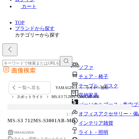
カート
TOP
ブランドから探す
カテゴリーから探す
ソファ
画像検索
外部サイトの商品をカートに追加
チェア・椅子
他のサイトで見つけた商品ページのURLを貼り付けて、カートに追加できます
テーブル・デスク
一覧へ戻る
YAMAGIWA
ライト・照明
収納家具
スポットライト
MS-S3 712MS-S3001AB-MB
パーソナルブース・集中ブ
オフィスアクセサリー・備
1 / 1
MS-S3 712MS-S3001AB-MB
インテリア雑貨
ライト・照明
YAMAGIWA
ライト・照明
スポットライト