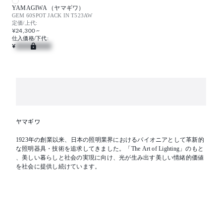
YAMAGIWA （ヤマギワ）
GEM 60SPOT JACK IN T523AW
定価/上代:
¥24,300 ~
仕入価格/下代:
¥
ヤマギワ
1923年の創業以来、日本の照明業界におけるパイオニアとして革新的
な照明器具・技術を追求してきました。「The Art of Lighting」のもと
、美しい暮らしと社会の実現に向け、光が生み出す美しい情緒的価値
を社会に提供し続けています。