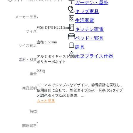
ガーデン・屋外
キッズ家具
メーカー品番
-
生活家電
W53 D179 H221.5mm
キッチン家電
サイズ
ベッド・寝具
直径：53mm
サイズ補足
建具
オフプライス什器
アルミダイキャスト塗装仕上
素材・材質
ポリカーボネイト
0.8kg
重量
ミニマルでシンプルなデザイン、静音設計を実現し、
商品説明
使用目的に合せて、単色タイプRa90・Ra97の2タイプ
と調色タイプRa90を準備。
もっと見る
ムービング機能、高い光質により、手の届きづらい狭
所や、展示・作業スペースなどへの照射に向いていま
特徴
-
す。タイマーで時間経過による照明シーンの変化も自
動化できます。
-
関連資料
光源タイプ：LED 高演色 調光タイプ