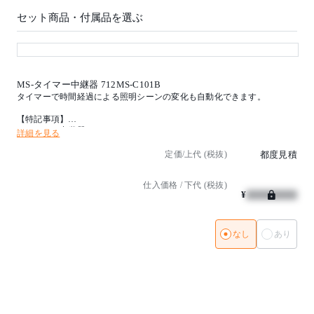
色温度：LED2700K
消費電力：19W(モーター動作時22W)
セット商品・付属品を選ぶ
インバーター：調光範囲1～100% 通信仕様・距離：
Bluetooth4.0・約20m iOS10以降
取付方法：ダクトタイプ
取付条件：照射面近接限度0.3m
MS-タイマー中継器 712MS-C101B
タイマーで時間経過による照明シーンの変化も自動化できます。
【特記事項】
※ムービングスポット
【特記事項】
挟角16°-広角28度(手動)
※タイマー中継器
詳細を見る
駆動範囲：PAN 0-180度 TILT ±90度
照明シーンの切り替わりを自動スケジュール化
色温度：2700K
設定は全てSALIOTアプリから設定
定価/上代 (税抜)
都度見積
照明シーンのタイマー再生(曜日・日時で設定可能)
Ra90
照明シーン移行時のフェードタイム設定
電源付(100V)
仕入価格 / 下代 (税抜)
1台ずつの個別設定やグループでのタイマー設定が可能
ホワイト
¥
設置場所 屋内(但し、壁裏、天井裏等への据付け禁止)
※LEDの光色・明るさには若干の個体差があります
【備考】
【備考】
(受注品)
なし
あり
(受注品)