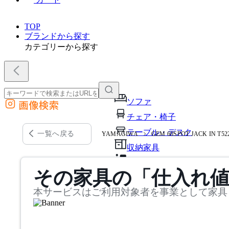
TOP
ブランドから探す
カテゴリーから探す
ソファ
画像検索
外部サイトの商品をカートに追加
チェア・椅子
他のサイトで見つけた商品ページのURLを貼り付けて、カートに追加できます
テーブル・デスク
一覧へ戻る
YAMAGIWA
GEM 60SPOT JACK IN T5
収納家具
パーソナルブース・集中ブ
その家具の「仕入れ
オフィスアクセサリー・備
本サービスはご利用対象者を事業として家具
インテリア雑貨
ライト・照明
ガーデン・屋外