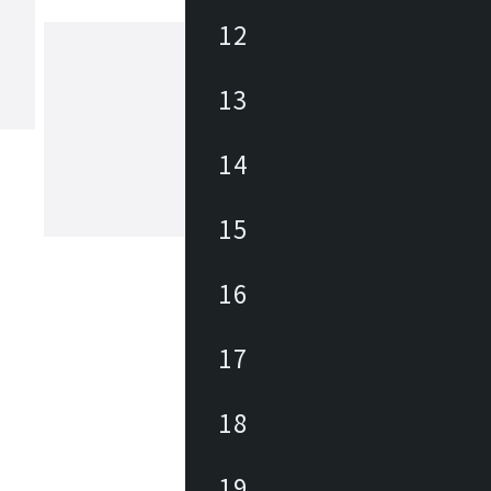
12
13
ヤマギワ
1923年の創業以来、日本の照明業界に
パイオニアとして革新的な照明器具・
14
追求してきました。「The Art of Light
もと、美しい暮らしと社会の実現に向
が生み出す美しい情緒的価値を社会に
15
もっと見る
続けています。
16
17
18
19