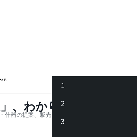
22AB
1
ース
2
値」、わかります。
品
・什器の提案、販売を行う法人様および個人事業主
3