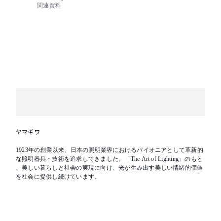
色温度：LED3000K
関連資料
消費電力：18W Z6191使用時
器具光束：889ℓm
インバーター：適合電源
Z6191(100・200V) PWM信号制御調光方式5-100％
Z6189(100・200V) LUTRON Eco System信号制御調光
方式5-100％
Z6201-Z6199(100-240V) DALI・PWM・DMX信号制御
調光方式0.1-100％
取付方法：ジャックタイプ
取付条件：照射面近接限度100mm
【特記事項】
※ナロー配光
ヤマギワ
Ra83
ブラック
1923年の創業以来、日本の照明業界におけるパイオニアとして革新的
※LEDの光色・明るさには若干の個体差があります
な照明器具・技術を追求してきました。「The Art of Lighting」のもと
、美しい暮らしと社会の実現に向け、光が生み出す美しい情緒的価値
【備考】
を社会に提供し続けています。
(受注品)
(電源別)