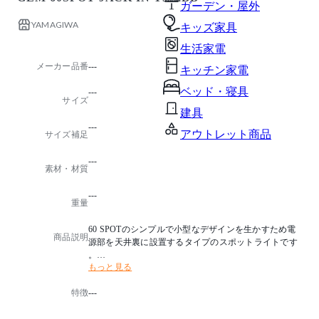
ガーデン・屋外
YAMAGIWA
キッズ家具
生活家電
メーカー品番
---
キッチン家電
ベッド・寝具
---
サイズ
建具
---
アウトレット商品
サイズ補足
---
素材・材質
---
重量
60 SPOTのシンプルで小型なデザインを生かすため電
商品説明
源部を天井裏に設置するタイプのスポットライトです
。
もっと見る
灯具は60 SPOTを使用するため配光および色温度は60
SPOTと同様にお選びいただけます。
特徴
---
光源タイプ：LED 12W 高出力 電球色タイプ
-