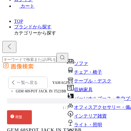
カート
TOP
ブランドから探す
カテゴリーから探す
ソファ
画像検索
外部サイトの商品をカートに追加
チェア・椅子
他のサイトで見つけた商品ページのURLを貼り付けて、カートに追加できます
テーブル・デスク
一覧へ戻る
YAMAGIWA
収納家具
GEM 60SPOT JACK IN T522BB
パーソナルブース・集中ブ
オフィスアクセサリー・備
1 / 1
インテリア雑貨
廃盤
ライト・照明
GEM 60SPOT JACK IN T522BB