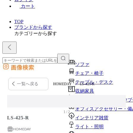
カート
TOP
ブランドから探す
カテゴリーから探す
ソファ
画像検索
外部サイトの商品をカートに追加
チェア・椅子
他のサイトで見つけた商品ページのURLを貼り付けて、カートに追加できます
テーブル・デスク
一覧へ戻る
HOMEDAY
LS-425-R
収納家具
パーソナルブース・集中ブ
オフィスアクセサリー・備
1 / 2
LS-425-R
インテリア雑貨
ライト・照明
HOMEDAY