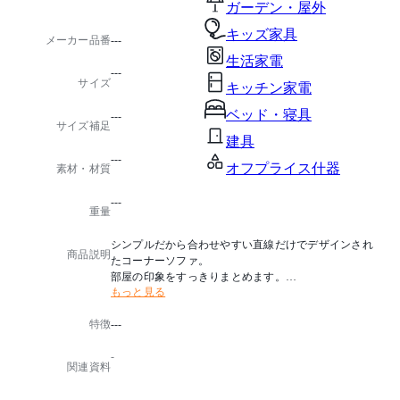
ガーデン・屋外
キッズ家具
メーカー品番
---
生活家電
---
サイズ
キッチン家電
ベッド・寝具
---
サイズ補足
建具
---
オフプライス什器
素材・材質
---
重量
シンプルだから合わせやすい直線だけでデザインされ
商品説明
たコーナーソファ。
部屋の印象をすっきりまとめます。
もっと見る
生産国：中国
特徴
---
オプション：張地は2種類からお選びいただけます
-
関連資料