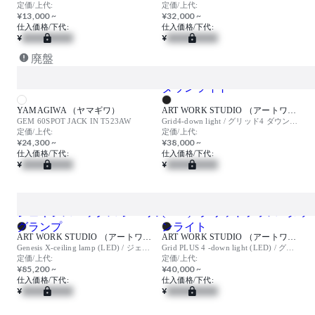
定価/上代:
定価/上代:
¥13,000 ~
¥32,000 ~
仕入価格/下代:
仕入価格/下代:
¥
¥
廃盤
YAMAGIWA （ヤマギワ）
ART WORK STUDIO （アートワークスタジオ）
GEM 60SPOT JACK IN T523AW
Grid4-down light / グリッド4 ダウンライト
定価/上代:
定価/上代:
¥24,300 ~
¥38,000 ~
仕入価格/下代:
仕入価格/下代:
¥
¥
ART WORK STUDIO （アートワークスタジオ）
ART WORK STUDIO （アートワークスタジオ）
Genesis X-ceiling lamp (LED) / ジェネシスエックス シーリングランプ
Grid PLUS 4 -down light (LED) / グリッドプラス4 ダウンライト
定価/上代:
定価/上代:
¥85,200 ~
¥40,000 ~
仕入価格/下代:
仕入価格/下代:
¥
¥