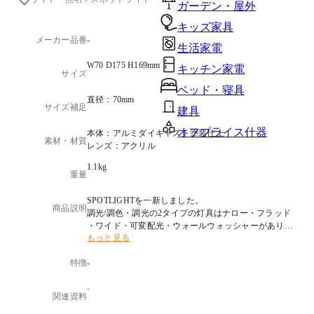
ガーデン・屋外
キッズ家具
メーカー品番
-
生活家電
W70 D175 H169mm
キッチン家電
サイズ
ベッド・寝具
直径：70mm
サイズ補足
建具
オフプライス什器
本体：アルミダイキャスト塗装仕上
素材・材質
レンズ：アクリル
1.1kg
重量
SPOTLIGHTを一新しました。
商品説明
調光/調色・調光の2タイプの灯具はナロー・フラッド
・ワイド・可変配光・ウォールウォッシャーがありま
もっと見る
す。
演色性の高いRa90のLED素子を搭載しています。
特徴
-
光源タイプ：LED 14W 高演色 電球色タイプ
-
色温度：LED2700K
関連資料
消費電力：18W