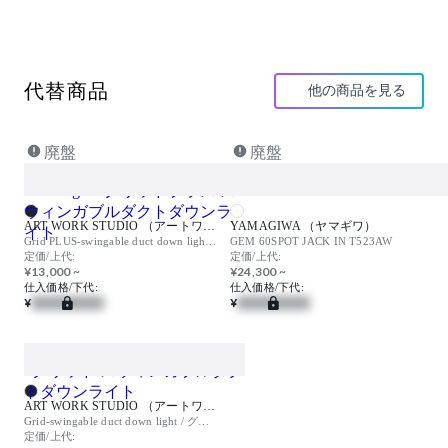
器具光束：1418ℓm
インバーター：個別調光
取付方法：ダクトタイプ
取付条件：照射面近接限度100mm
代替商品
他の商品を見る
【特記事項】
※フラッド配光
Ra90
廃盤
廃盤
電源付(100V)
ホワイト
※LEDの光色・明るさには若干の個体差があります
ART WORK STUDIO （アートワークスタジオ）
YAMAGIWA （ヤマギワ）
【備考】
Grid PLUS-swingable duct down light / グリッドプラス スウィンガブルダクトダウンライト
GEM 60SPOT JACK IN T523AW
(受注品)
定価/上代:
定価/上代:
¥13,000 ~
¥24,300 ~
仕入価格/下代:
仕入価格/下代:
¥
¥
ART WORK STUDIO （アートワークスタジオ）
Grid-swingable duct down light / グリッド スウィンガブルダクトダウンライト
定価/上代: