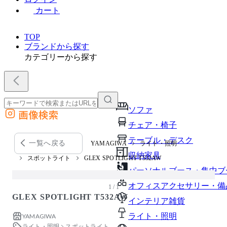
カート
TOP
ブランドから探す
カテゴリーから探す
ソファ
画像検索
外部サイトの商品をカートに追加
チェア・椅子
他のサイトで見つけた商品ページのURLを貼り付けて、カートに追加できます
テーブル・デスク
一覧へ戻る
YAMAGIWA
ライト・照明
収納家具
スポットライト
GLEX SPOTLIGHT T532AW
パーソナルブース・集中ブ
オフィスアクセサリー・備
1 / 1
GLEX SPOTLIGHT T532AW
インテリア雑貨
ライト・照明
YAMAGIWA
ライト・照明
スポットライト