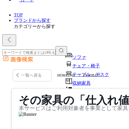
TOP
ブランドから探す
カテゴリーから探す
ソファ
画像検索
外部サイトの商品をカートに追加
チェア・椅子
他のサイトで見つけた商品ページのURLを貼り付けて、カートに追加できます
テーブル・デスク
一覧へ戻る
HOMEDAY
LS-410-OT
収納家具
パーソナルブース・集中ブ
その家具の「仕入れ
オフィスアクセサリー・備
本サービスはご利用対象者を事業として家具
インテリア雑貨
ライト・照明
ガーデン・屋外