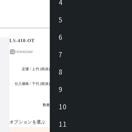
4
5
6
LS-410-OT
HOMEDAY
7
定価 / 上代 (税抜)
¥27,000 ~
8
仕入価格 / 下代 (税抜)
9
¥
1
10
数量
11
オプションを選ぶ