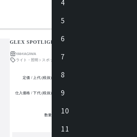
4
5
6
GLEX SPOTLIGHT T534VB
YAMAGIWA
7
ライト・照明
スポットライト
8
定価 / 上代 (税抜)
都度見積
9
仕入価格 / 下代 (税抜)
¥
10
1
数量
11