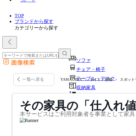
TOP
ブランドから探す
カテゴリーから探す
ソファ
画像検索
外部サイトの商品をカートに追加
チェア・椅子
他のサイトで見つけた商品ページのURLを貼り付けて、カートに追加できます
テーブル・デスク
一覧へ戻る
YAMAGIWA
ライト・照明
スポット
収納家具
パーソナルブース・集中ブ
その家具の「仕入れ
オフィスアクセサリー・備
本サービスはご利用対象者を事業として家具
インテリア雑貨
ライト・照明
ガーデン・屋外