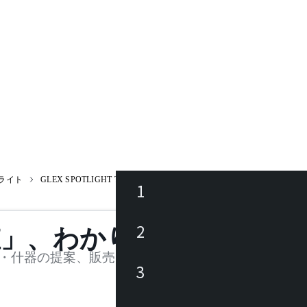
ライト
GLEX SPOTLIGHT T534VB
1
ース
2
値」、わかります。
品
・什器の提案、販売を行う法人様および個人事業主
3