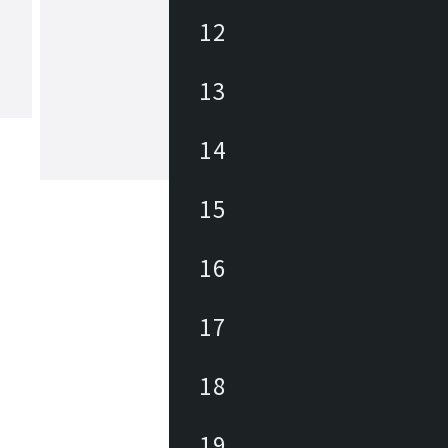
12
ヤマギワ
13
1923年の創業以来、日本の照明業界に
パイオニアとして革新的な照明器具・
追求してきました。「The Art of Light
もと、美しい暮らしと社会の実現に向
14
が生み出す美しい情緒的価値を社会に
もっと見る
続けています。
15
16
17
18
19