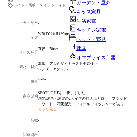
ガーデン・屋外
ライト・照明
スポットライト
キッズ家具
生活家電
メーカー品番
-
キッチン家電
W70 D210 H169mm
サイズ
ベッド・寝具
建具
直径：70mm
サイズ補足
オフプライス什器
本体：アルミダイキャスト塗装仕上
素材・材質
レンズ：アクリル
1.2kg
重量
SPOTLIGHTを一新しました。
商品説明
調光/調色・調光の2タイプの灯具はナロー・フラッド
・ワイド・可変配光・ウォールウォッシャーがありま
もっと見る
す。
演色性の高いRa90のLED素子を搭載しています。
特徴
-
色温度：2700K
-
光源タイプ：LED 14W 高演色 電球色タイプ
関連資料