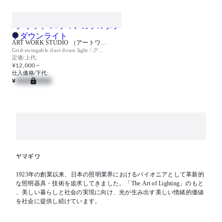
ART WORK STUDIO （アートワークスタジオ）
Grid-swingable duct down light / グリッド スウィンガブルダクトダウンライト
定価/上代:
¥12,000 ~
仕入価格/下代:
¥
ヤマギワ
1923年の創業以来、日本の照明業界におけるパイオニアとして革新的
な照明器具・技術を追求してきました。「The Art of Lighting」のもと
、美しい暮らしと社会の実現に向け、光が生み出す美しい情緒的価値
を社会に提供し続けています。