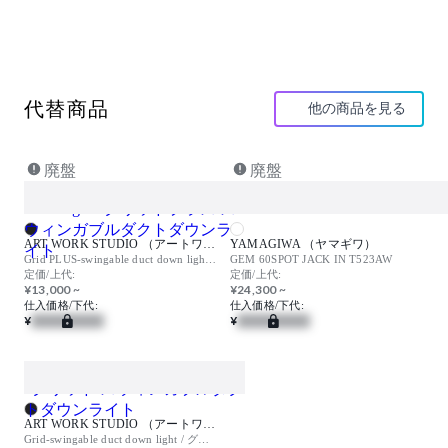
消費電力：18W
器具光束：995ℓm
インバーター：個別調光
取付方法：ダクトタイプ
取付条件：照射面近接限度100mm
代替商品
他の商品を見る
【特記事項】※ウォールウォッシャー配光
Ra90
電源付(100V)
ホワイト
廃盤
廃盤
※LEDの光色・明るさには若干の個体差があります
【備考】(受注品)
ART WORK STUDIO （アートワークスタジオ）
YAMAGIWA （ヤマギワ）
Grid PLUS-swingable duct down light / グリッドプラス スウィンガブルダクトダウンライト
GEM 60SPOT JACK IN T523AW
定価/上代:
定価/上代:
¥13,000 ~
¥24,300 ~
仕入価格/下代:
仕入価格/下代:
¥
¥
ART WORK STUDIO （アートワークスタジオ）
Grid-swingable duct down light / グリッド スウィンガブルダクトダウンライト