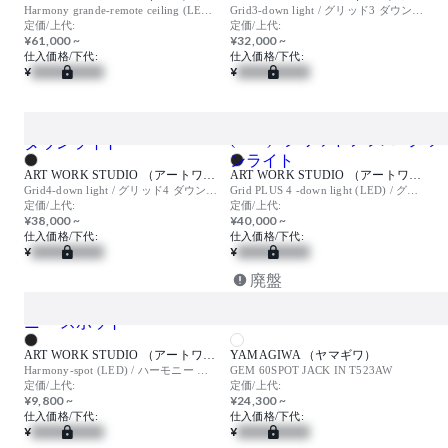
Harmony grande-remote ceiling (LED) / ハーモニーグランデ リモートシーリング
Grid3-down light / グリッド3 ダウンライト
定価/上代:
定価/上代:
¥61,000 ~
¥32,000 ~
仕入価格/下代:
仕入価格/下代:
¥
¥
ART WORK STUDIO （アートワークスタジオ）
ART WORK STUDIO （アートワークスタジオ）
Grid4-down light / グリッド4 ダウンライト
Grid PLUS 4 -down light (LED) / グリッドプラス4 ダウンライト
定価/上代:
定価/上代:
¥38,000 ~
¥40,000 ~
仕入価格/下代:
仕入価格/下代:
¥
¥
廃盤
ART WORK STUDIO （アートワークスタジオ）
YAMAGIWA （ヤマギワ）
Harmony-spot (LED) / ハーモニー スポット
GEM 60SPOT JACK IN T523AW
定価/上代:
定価/上代:
¥9,800 ~
¥24,300 ~
仕入価格/下代:
仕入価格/下代:
¥
¥