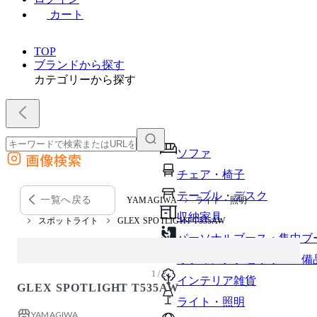
カート
TOP
ブランドから探す
カテゴリーから探す
ソファ
画像検索
外部サイトの商品をカートに追加
チェア・椅子
他のサイトで見つけた商品ページのURLを貼り付けて、カートに追加できます
テーブル・デスク
一覧へ戻る
YAMAGIWA
ライト・照明
収納家具
スポットライト
GLEX SPOTLIGHT T535AW
パーソナルブース・集中ブ
オフィスアクセサリー・備
1 / 2
インテリア雑貨
GLEX SPOTLIGHT T535AW
ライト・照明
YAMAGIWA