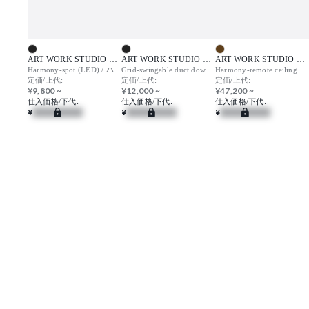
ART WORK STUDIO （アートワークスタジオ）
ART WORK STUDIO （アートワークスタジオ）
ART WORK STUDIO （アートワークスタジオ）
Harmony-spot (LED) / ハーモニー スポット
Grid-swingable duct down light / グリッド スウィンガブルダクトダウンライト
Harmony-remote ceiling (LED) / ハーモニー リモートシーリング
定価/上代:
定価/上代:
定価/上代:
¥9,800 ~
¥12,000 ~
¥47,200 ~
仕入価格/下代:
仕入価格/下代:
仕入価格/下代:
¥
¥
¥