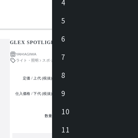
4
5
6
GLEX SPOTLIGHT T535BB
YAMAGIWA
7
ライト・照明
スポットライト
8
定価 / 上代 (税抜)
都度見積
9
仕入価格 / 下代 (税抜)
¥
10
1
数量
11