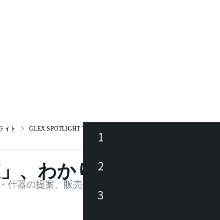
ライト
GLEX SPOTLIGHT T535BB
1
ース
2
値」、わかります。
品
・什器の提案、販売を行う法人様および個人事業主
3