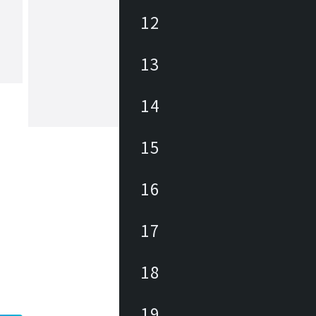
12
ヤマギワ
13
1923年の創業以来、日本の照明業界に
パイオニアとして革新的な照明器具・
追求してきました。「The Art of Light
もと、美しい暮らしと社会の実現に向
14
が生み出す美しい情緒的価値を社会に
もっと見る
続けています。
15
16
17
18
19