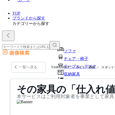
TOP
ブランドから探す
カテゴリーから探す
ソファ
画像検索
外部サイトの商品をカートに追加
チェア・椅子
他のサイトで見つけた商品ページのURLを貼り付けて、カートに追加できます
テーブル・デスク
一覧へ戻る
YAMAGIWA
ライト・照明
スポット
収納家具
パーソナルブース・集中ブ
その家具の「仕入れ
オフィスアクセサリー・備
本サービスはご利用対象者を事業として家具
インテリア雑貨
ライト・照明
ガーデン・屋外