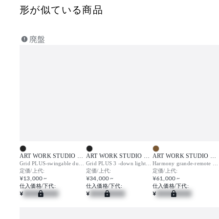
形が似ている商品
廃盤
ART WORK STUDIO （アートワークスタジオ）
ART WORK STUDIO （アートワークスタジオ）
ART WORK STUDIO （アートワークスタジオ）
Grid PLUS-swingable duct down light / グリッドプラス スウィンガブルダクトダウンライト
Grid PLUS 3 -down light (LED) / グリッドプラス3 ダウンライト
Harmony grande-remote ceiling (LED) / ハーモニーグランデ リモートシーリング
定価/上代:
定価/上代:
定価/上代:
¥13,000 ~
¥34,000 ~
¥61,000 ~
仕入価格/下代:
仕入価格/下代:
仕入価格/下代:
¥
¥
¥