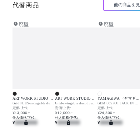
代替商品
他の商品を見
廃盤
廃盤
ART WORK STUDIO （アートワークスタジオ）
ART WORK STUDIO （アートワークスタジオ）
YAMAGIWA （ヤマギワ）
Grid PLUS-swingable duct down light / グリッドプラス スウィンガブルダクトダウンライト
Grid-swingable duct down light / グリッド スウィンガブルダクトダウンライト
GEM 60SPOT JACK IN T523AW
定価/上代:
定価/上代:
定価/上代:
¥13,000 ~
¥12,000 ~
¥24,300 ~
仕入価格/下代:
仕入価格/下代:
仕入価格/下代:
¥
¥
¥