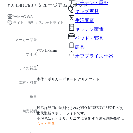
ガーデン・屋外
YZ350C/60 / ミュージアムスポット
キッズ家具
YAMAGIWA
生活家電
ライト・照明
スポットライト
キッチン家電
ベッド・寝具
メーカー品番
-
建具
W75 H75mm
サイズ
オフプライス什器
-
サイズ補足
本体：ポリカーボネート クリアマット
素材・材質
-
重量
展示施設用に差別化されたVIO MUSEUM SPOT の次
商品説明
世代型新スポットライトです。
高演色はもとより、リニアに変化する調光調色機能付
もっと見る
きでリニューアル。
フロントユニットを交換も可能。