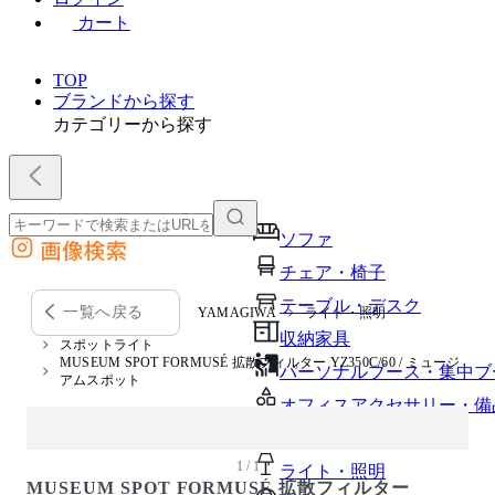
カート
TOP
ブランドから探す
カテゴリーから探す
ソファ
画像検索
外部サイトの商品をカートに追加
チェア・椅子
他のサイトで見つけた商品ページのURLを貼り付けて、カートに追加できます
テーブル・デスク
一覧へ戻る
YAMAGIWA
ライト・照明
収納家具
スポットライト
MUSEUM SPOT FORMUSÉ 拡散フィルター YZ350C/60 / ミュージ
パーソナルブース・集中ブ
アムスポット
オフィスアクセサリー・備
インテリア雑貨
1 / 1
ライト・照明
MUSEUM SPOT FORMUSÉ 拡散フィルター