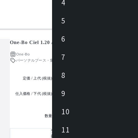
4
5
6
One-Bo Ciel 1.20 / ワンボ シエル
One-Bo
7
パーソナルブース・集中ブース
フォンブース
8
定価 / 上代 (税抜)
都度見積
9
仕入価格 / 下代 (税抜)
¥
10
1
数量
11
ラッピング
各種カラーや木目調のデザインをご用意しています