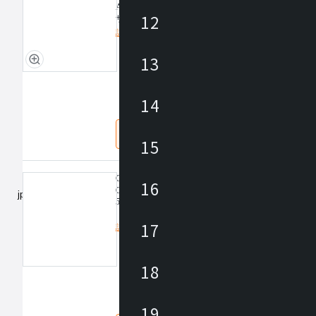
AIデータ入稿またはデザイン作成依頼により、オ
12
ザイン制作も可能です。
詳細を見る
■参考価格
アーティスト：¥250,000
定価/上代 (税抜)
13
オーダーメイド：¥250,000
既存イメージ：¥180,000
仕入価格 / 下代 (税抜)
¥
※デザイン内容により価格が決定します。
14
※首都圏内でラッピングの場合の参考価格となりま
※詳細については、お問合せください。
なし
あり
15
One-Bo 1.0用ハイチェア
16
One-Bo 1.00のテーブル位置に適したハイチェアを
560〜780mmの高さ調整が可能なアジャスタ式です
17
詳細を見る
定価/上代 (税抜)
18
仕入価格 / 下代 (税抜)
¥
19