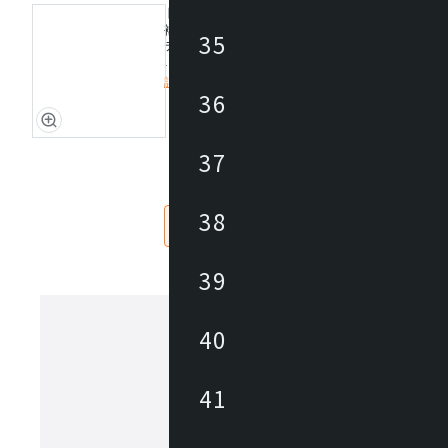
ドアステッカー
複数台設置時のナンバリングや企業ロゴ等、自由な
35
テッカーを作成します。
■参考価格
詳細を見る
オリジナルデザイン：¥50,000
36
既存イメージ：30,000
定価/上代 (税抜)
※複数台の場合、割引がございます。詳細はお問合
37
仕入価格 / 下代 (税抜)
い。
¥
38
なし
あり
39
40
ワンボ
41
One-Boは、オンライン会議で生まれた
問題(イヤホンボイス公害・会議室難
ート漏洩)を解決するために、Zoomと