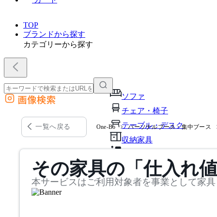
TOP
ブランドから探す
カテゴリーから探す
ソファ
画像検索
外部サイトの商品をカートに追加
チェア・椅子
他のサイトで見つけた商品ページのURLを貼り付けて、カートに追加できます
テーブル・デスク
一覧へ戻る
One-Bo
パーソナルブース・集中ブース
収納家具
パーソナルブース・集中ブ
その家具の「仕入れ
オフィスアクセサリー・備
本サービスはご利用対象者を事業として家具
インテリア雑貨
ライト・照明
ガーデン・屋外