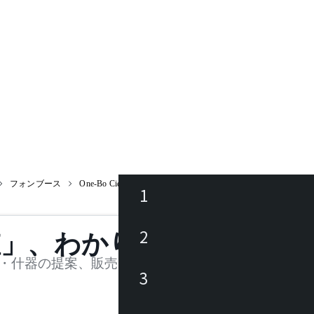
フォンブース
One-Bo Ciel 1.20 / ワンボ シエル
1
ース
2
値」、わかります。
品
・什器の提案、販売を行う法人様および個人事業主
3