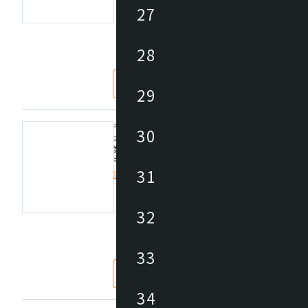
定価/上代 (税抜)
27
※1台あたり
※継続期間：メーカー推奨1年間
仕入価格 / 下代 (税抜)
※施工場所：机、床、スイッチ、手すり、外壁
¥
28
なし
あり
29
モニター取付金具
30
内部壁面へモニターの取付金具をご用意しています
業も実施）
モニター本体はお客さまにてご準備いただきます。
31
詳細を見る
定価/上代 (税抜)
32
仕入価格 / 下代 (税抜)
¥
33
なし
あり
34