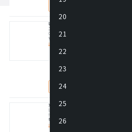
なし
あり
20
吸音パネル
工具不要で取り外し可能です。
21
One-Bo 室内での反響音が気になる方にプラスオン
すめオプションです。
詳細を見る
22
定価/上代 (税抜)
23
仕入価格 / 下代 (税抜)
¥
24
なし
あり
25
光触媒抗菌
LED等の屋内照明にも反応し、抗菌・抗ウイルス・
汚・防カビ効果を発揮します。
26
専門スタッフがお伺いしてコーディング作業を実施
（1台あたり約1時間で完了）
詳細を見る
抗菌効果持続期間は1年間が目安です。