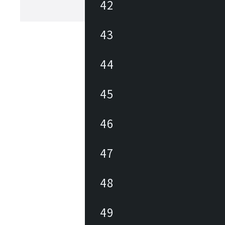
42
画をした個室ボックスです。スマート
機能が標準装備のOne-Bo、高性能・
もっと見る
One-Bo Plus、様々なラインナップを
います。
43
44
45
46
47
48
49