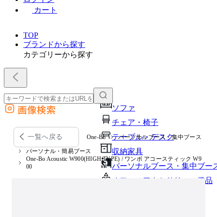
カート
TOP
ブランドから探す
カテゴリーから探す
画像検索
ソファ
外部サイトの商品をカートに追加
チェア・椅子
他のサイトで見つけた商品ページのURLを貼り付けて、カートに追加できます
テーブル・デスク
一覧へ戻る
One-Bo
パーソナルブース・集中ブース
収納家具
パーソナル・簡易ブース
One-Bo Acoustic W900(HIGH TYPE) / ワンボ アコースティック W9
パーソナルブース・集中ブー
00
オフィスアクセサリー・備品
インテリア雑貨
ライト・照明