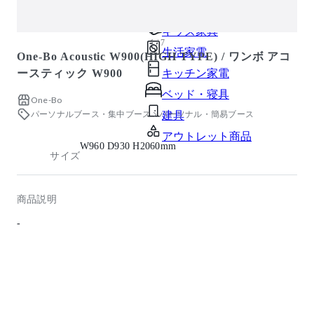
ガーデン・屋外
キッズ家具
1 / 7
生活家電
One-Bo Acoustic W900(HIGH TYPE) / ワンボ アコ
ースティック W900
キッチン家電
ベッド・寝具
One-Bo
パーソナルブース・集中ブース
パーソナル・簡易ブース
建具
アウトレット商品
W960 D930 H2060mm
サイズ
商品説明
-