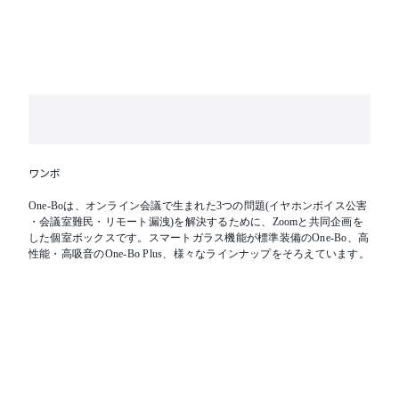
ワンボ
One-Boは、オンライン会議で生まれた3つの問題(イヤホンボイス公害
・会議室難民・リモート漏洩)を解決するために、Zoomと共同企画を
した個室ボックスです。スマートガラス機能が標準装備のOne-Bo、高
性能・高吸音のOne-Bo Plus、様々なラインナップをそろえています。