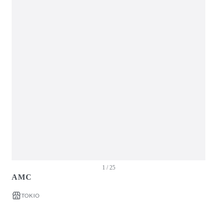
ガーデン・屋外
キッズ家具
生活家電
キッチン家電
ベッド・寝具
建具
オフプライス什器
1 / 25
AMC
TOKIO