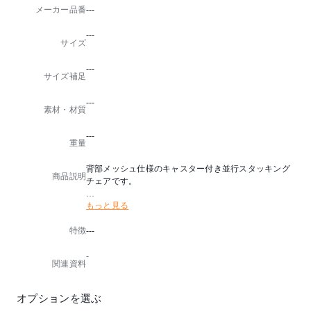
メーカー品番
---
---
サイズ
---
サイズ補足
---
素材・材質
---
重量
背部メッシュ仕様のキャスター付き並行スタッキング
商品説明
チェアです。
もっと見る
■入数：4
特徴
---
※再生材料
※グリーン購入適合品
-
関連資料
オプションを選ぶ