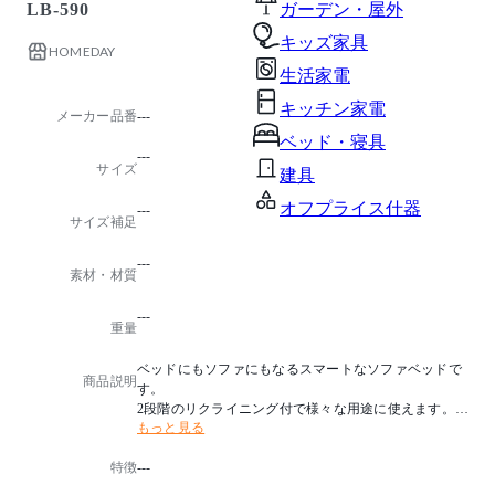
LB-590
ガーデン・屋外
キッズ家具
HOMEDAY
生活家電
キッチン家電
メーカー品番
---
ベッド・寝具
---
サイズ
建具
オフプライス什器
---
サイズ補足
---
素材・材質
---
重量
ベッドにもソファにもなるスマートなソファベッドで
商品説明
す。
2段階のリクライニング付で様々な用途に使えます。
もっと見る
生産国：中国
特徴
---