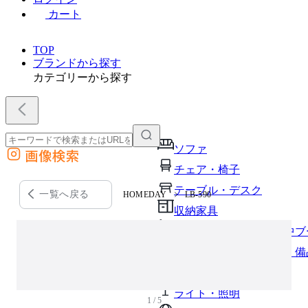
カート
TOP
ブランドから探す
カテゴリーから探す
ソファ
画像検索
外部サイトの商品をカートに追加
チェア・椅子
他のサイトで見つけた商品ページのURLを貼り付けて、カートに追加できます
テーブル・デスク
一覧へ戻る
HOMEDAY
LB-590
収納家具
パーソナルブース・集中ブ
オフィスアクセサリー・備
インテリア雑貨
ライト・照明
1 / 5