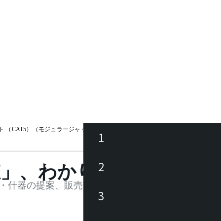
ト （CAT5）（モジュラージャック2口付）
1
ース
2
値」、わかります。
品
・什器の提案、販売を行う法人様および個人事業主
3