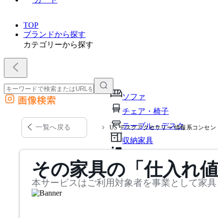
TOP
ブランドから探す
カテゴリーから探す
ソファ
画像検索
外部サイトの商品をカートに追加
チェア・椅子
他のサイトで見つけた商品ページのURLを貼り付けて、カートに追加できます
テーブル・デスク
一覧へ戻る
US デスクアクセサリー 情報系コンセン
収納家具
パーソナルブース・集中ブ
その家具の「仕入れ
オフィスアクセサリー・備
本サービスはご利用対象者を事業として家具
インテリア雑貨
ライト・照明
ガーデン・屋外