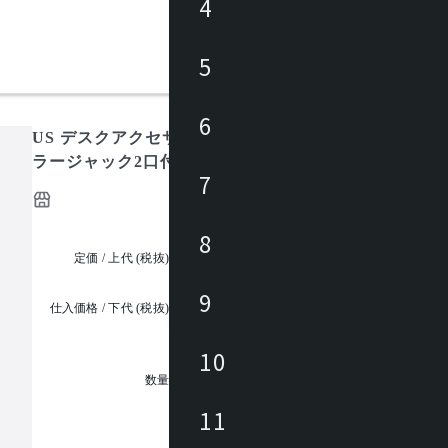
4
5
6
US デスクアクセサリー 情報系コンセント （CAT5）
ラージャック2口付）
7
8
定価 / 上代 (税抜)
¥32,400 ~
9
仕入価格 / 下代 (税抜)
¥
10
1
数量
11