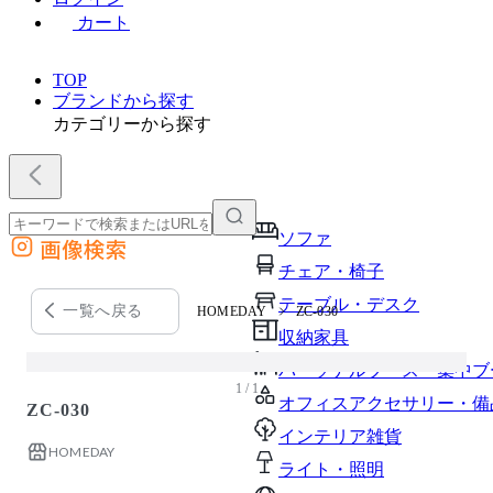
カート
TOP
ブランドから探す
カテゴリーから探す
ソファ
画像検索
外部サイトの商品をカートに追加
チェア・椅子
他のサイトで見つけた商品ページのURLを貼り付けて、カートに追加できます
テーブル・デスク
一覧へ戻る
HOMEDAY
ZC-030
収納家具
パーソナルブース・集中ブ
1 / 1
オフィスアクセサリー・備
ZC-030
インテリア雑貨
HOMEDAY
ライト・照明