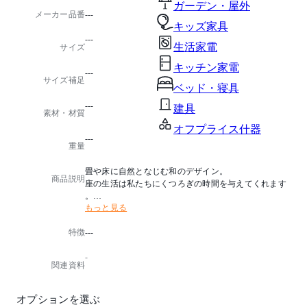
ガーデン・屋外
メーカー品番
---
キッズ家具
---
生活家電
サイズ
キッチン家電
---
サイズ補足
ベッド・寝具
---
建具
素材・材質
オフプライス什器
---
重量
畳や床に自然となじむ和のデザイン。
商品説明
座の生活は私たちにくつろぎの時間を与えてくれます
。
もっと見る
生産国：日本
特徴
---
オプション：2色からお選びいただけます
-
※リバーシブル仕様
関連資料
オプションを選ぶ