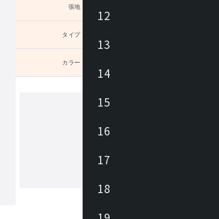
張地
未選択
12
タイプ
未選択
13
カラー
未選択
14
15
プラス
16
プラスグループは1948年創業以来、快
マートな仕事空間と生活文化を実現す
17
・サービスを提供しています。プラス
観であるユニークネスの追求・お客様
生活者視点・自由と個の尊重・デザイ
18
もっと見る
こだわり・挑戦と改革に向けてチャレ
ながら、常に美しいもの、心地よいも
求し提供し続けます。
19