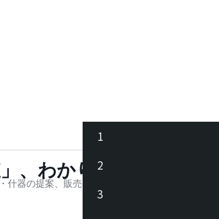
1
ース
2
値」、わかります。
品
・什器の提案、販売を行う法人様および個人事業主
3