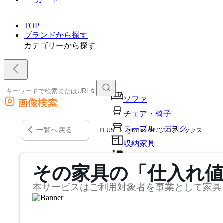
TOP
ブランドから探す
カテゴリーから探す
ソファ
画像検索
外部サイトの商品をカートに追加
チェア・椅子
他のサイトで見つけた商品ページのURLを貼り付けて、カートに追加できます
テーブル・デスク
一覧へ戻る
PLUS
giroflex 64 / ジロフレックス
収納家具
パーソナルブース・集中ブ
その家具の「仕入れ
オフィスアクセサリー・備
本サービスはご利用対象者を事業として家具
インテリア雑貨
ライト・照明
ガーデン・屋外