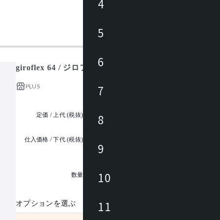
4
5
6
giroflex 64 / ジロフレックス
PLUS
7
定価 / 上代 (税抜)
都度見積
8
仕入価格 / 下代 (税抜)
9
¥
1
10
数量
11
オプションを選ぶ