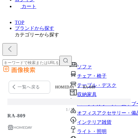
カート
TOP
ブランドから探す
カテゴリーから探す
ソファ
画像検索
外部サイトの商品をカートに追加
チェア・椅子
他のサイトで見つけた商品ページのURLを貼り付けて、カートに追加できます
テーブル・デスク
一覧へ戻る
HOMEDAY
RA-809
収納家具
パーソナルブース・集中ブ
1 / 1
オフィスアクセサリー・備
RA-809
インテリア雑貨
HOMEDAY
ライト・照明