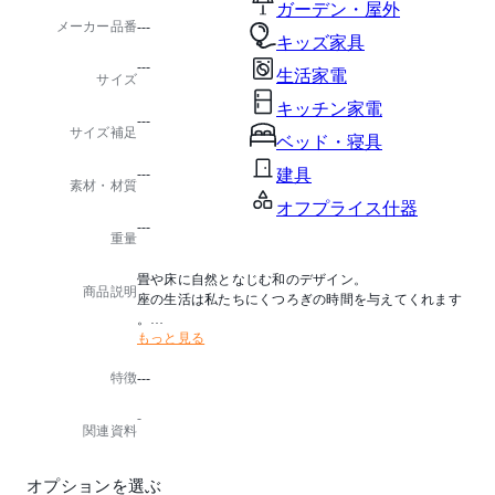
ガーデン・屋外
メーカー品番
---
キッズ家具
---
生活家電
サイズ
キッチン家電
---
サイズ補足
ベッド・寝具
---
建具
素材・材質
オフプライス什器
---
重量
畳や床に自然となじむ和のデザイン。
商品説明
座の生活は私たちにくつろぎの時間を与えてくれます
。
もっと見る
生産国：インドネシア
特徴
---
オプション：編み込み部は2色からお選びいただけます
-
関連資料
オプションを選ぶ