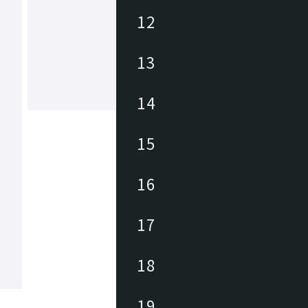
12
ホームデイ
自由な発想で快適な暮らしをスタイリ
13
多様化するライフスタイルや、家具に
れる機能もさまざま。シンプルで飽き
いフォルムだからこそ、ひとりひとり
わりに応じた空間づくりをお楽しみい
14
もっと見る
ます。ホームを快適なくつろぎのある
。そんな毎日の暮らしを彩るインテリ
提案します。
15
16
17
18
19