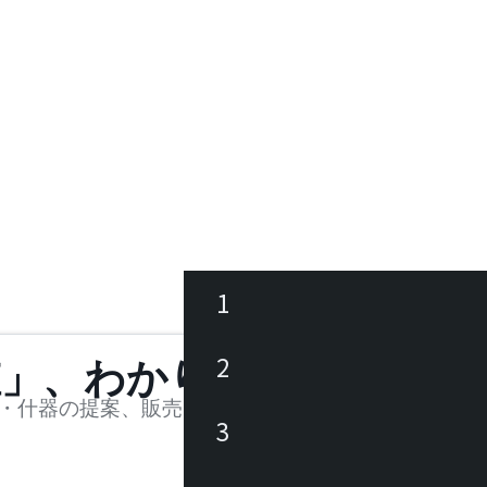
1
ース
2
値」、わかります。
品
・什器の提案、販売を行う法人様および個人事業主
3