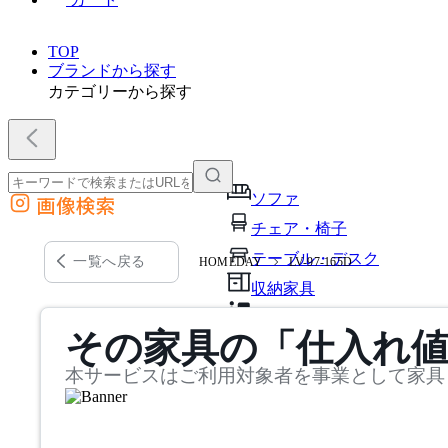
TOP
ブランドから探す
カテゴリーから探す
ソファ
画像検索
外部サイトの商品をカートに追加
チェア・椅子
他のサイトで見つけた商品ページのURLを貼り付けて、カートに追加できます
テーブル・デスク
一覧へ戻る
HOMEDAY
LV-97-165D
収納家具
パーソナルブース・集中ブ
その家具の「仕入れ
オフィスアクセサリー・備
本サービスはご利用対象者を事業として家具
インテリア雑貨
ライト・照明
ガーデン・屋外