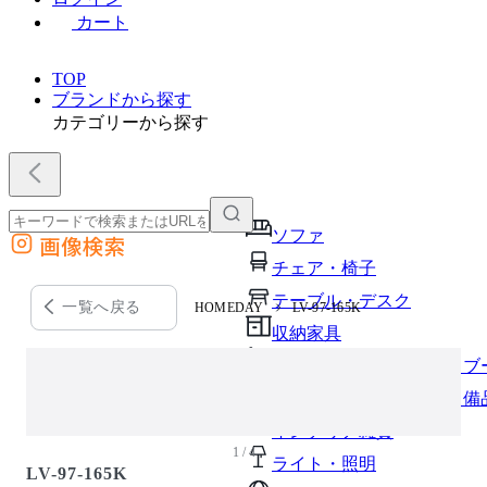
カート
TOP
ブランドから探す
カテゴリーから探す
ソファ
画像検索
外部サイトの商品をカートに追加
チェア・椅子
他のサイトで見つけた商品ページのURLを貼り付けて、カートに追加できます
テーブル・デスク
一覧へ戻る
HOMEDAY
LV-97-165K
収納家具
パーソナルブース・集中ブ
オフィスアクセサリー・備
インテリア雑貨
1 / 4
ライト・照明
LV-97-165K