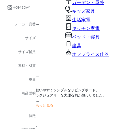
ガーデン・屋外
HOMEDAY
キッズ家具
生活家電
メーカー品番
---
キッチン家電
---
ベッド・寝具
サイズ
建具
---
サイズ補足
オフプライス什器
---
素材・材質
---
重量
使いやすくシンプルなリビングボード。
商品説明
ラグジュアリーな大理石柄が加わりました。
もっと見る
生産国：中国
特徴
---
-