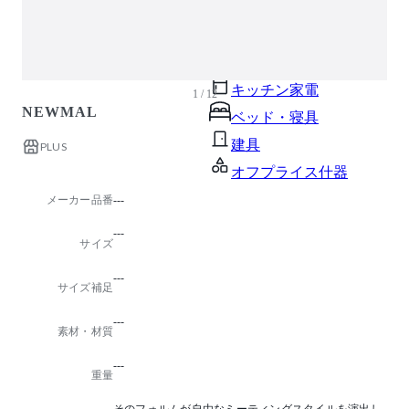
ガーデン・屋外
キッズ家具
生活家電
キッチン家電
1 / 12
NEWMAL
ベッド・寝具
建具
PLUS
オフプライス什器
メーカー品番
---
---
サイズ
---
サイズ補足
---
素材・材質
---
重量