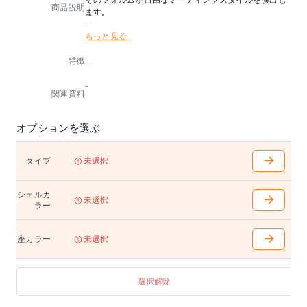
そのフォルムが自由なミーティングスタイルを演出し
商品説明
ます。
もっと見る
ワークスタイルが変化する中自由なミーティングスタ
イルが求められています。
特徴
---
軽やかでアクティブなシーンになります。
NEWMAL は背とアームレストが一体となった上質な
-
デザインと快適な座り心地を実現しています。
関連資料
スマートフォンやタブレットなどのデバイスの使用を
考慮し、クリエイティブなミーティングシーンを演出
します。
オプションを選ぶ
■安定した姿勢に導くアームレスト
幅広で滑りにくい素材のアームレストはゆったりと肘
タイプ
未選択
を置くことができ、スマートフォンなどの操作がしや
すい高さ設計になっています。
シェルカ
未選択
ラー
■水平スタッキング
アームレストのくぼみによる横ブレしないスタッキン
グで簡単・きれいに収納可能です。
座カラー
未選択
■快適な座り心地
座クッションの芯材にはスリット加工が施されており
選択解除
長時間の着座でも疲労感を和らげます。