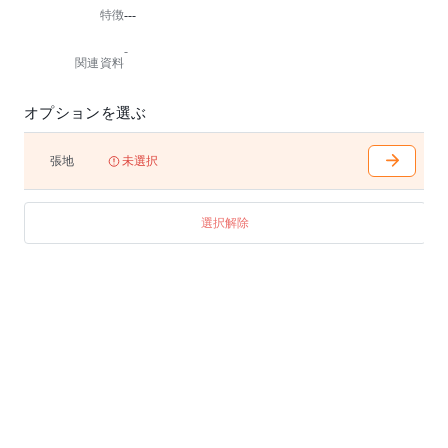
特徴
---
メモ台付折りたたみイス用台車
-
関連資料
オプションを選ぶ
張地
未選択
選択解除