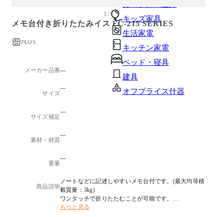
ガーデン・屋外
1 / 7
キッズ家具
メモ台付き折りたたみイス FC-215 SERIES
生活家電
PLUS
キッチン家電
ベッド・寝具
メーカー品番
---
建具
---
オフプライス什器
サイズ
---
サイズ補足
---
素材・材質
---
重量
ノートなどに記述しやすいメモ台付です。(最大均等積
商品説明
載質量：3kg)
ワンタッチで折りたたむことが可能です。
もっと見る
収納にも幅を取りません。