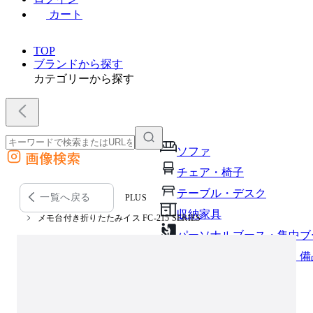
カート
TOP
ブランドから探す
カテゴリーから探す
ソファ
画像検索
外部サイトの商品をカートに追加
チェア・椅子
他のサイトで見つけた商品ページのURLを貼り付けて、カートに追加できます
テーブル・デスク
一覧へ戻る
PLUS
収納家具
メモ台付き折りたたみイス FC-215 SERIES
パーソナルブース・集中ブ
オフィスアクセサリー・備
インテリア雑貨
ライト・照明