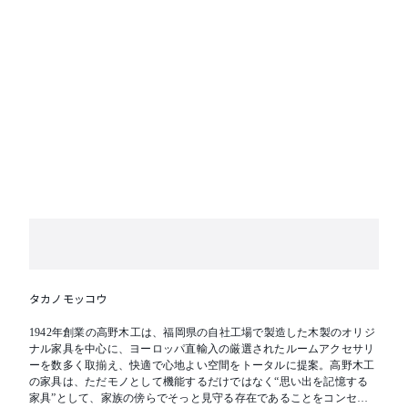
ナット脚への変更が可能です。詳細はお問い合わせく
ださい。
タカノモッコウ
1942年創業の高野木工は、福岡県の自社工場で製造した木製のオリジ
ナル家具を中心に、ヨーロッパ直輸入の厳選されたルームアクセサリ
ーを数多く取揃え、快適で心地よい空間をトータルに提案。高野木工
の家具は、ただモノとして機能するだけではなく“思い出を記憶する
家具”として、家族の傍らでそっと見守る存在であることをコンセプ