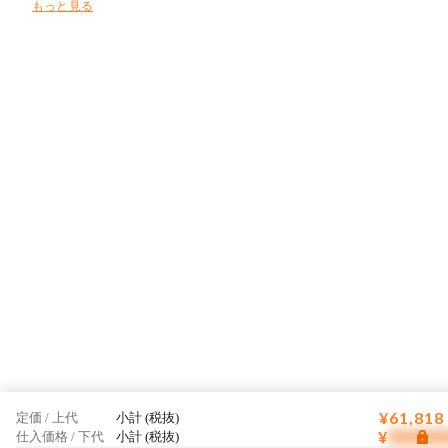
もっと見る
トにしています。
¥61,818
定価 / 上代
小計 (税抜)
¥
仕入価格 / 下代
小計 (税抜)