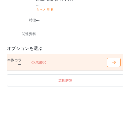
もっと見る
どの方向から眺めてもスッキリとした印象のフォルム
が特徴的なソファです。
特徴
---
【備考】
※1人掛けソファには、アームクッションは付属してい
-
ません。
関連資料
※自社にてデザイン企画し中国の提携工場で生産して
います。
※LEOソファは5年保証の対象外となります。あらかじ
オプションを選ぶ
めご了承の程宜しくお願いします。
本体カラ
【洗濯表示】
未選択
ー
洗濯表示マーク 洗濯機で洗濯ができます。(弱洗い)
洗濯表示マーク ドライクリーニングができます。
洗濯表示マーク 塩素系及び酸素系漂白剤の使用はでき
選択解除
ません。
洗濯表示マーク タンブル乾燥はできません。
洗濯表示マーク 日陰で吊り干ししてください。
洗濯表示マーク アイロン仕上げはできません。
直射日光やライトに長時間照らされると変色すること
があります。乾燥機のご使用はお避けください。
※ソファの脚部は通常ホワイトオーク脚のところ、床
材やテーブルなどお部屋全体の家具に合わせてウォル