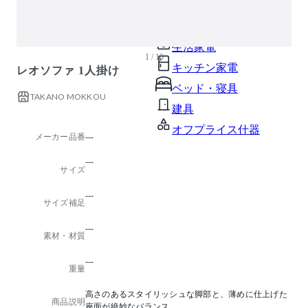
ガーデン・屋外
キッズ家具
生活家電
1 / 10
キッチン家電
レオソファ 1人掛け
ベッド・寝具
TAKANO MOKKOU
建具
オフプライス什器
メーカー品番
---
---
サイズ
---
サイズ補足
---
素材・材質
---
重量
高さのあるスタイリッシュな脚部と、薄めに仕上げた
商品説明
座面が絶妙なバランス。