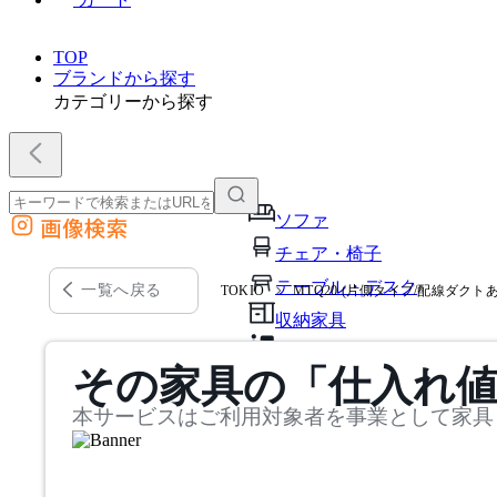
TOP
ブランドから探す
カテゴリーから探す
ソファ
画像検索
外部サイトの商品をカートに追加
チェア・椅子
他のサイトで見つけた商品ページのURLを貼り付けて、カートに追加できます
テーブル・デスク
一覧へ戻る
TOKIO
MTQ20 (片側タイプ/配線ダクトあ
収納家具
パーソナルブース・集中ブ
その家具の「仕入れ
オフィスアクセサリー・備
本サービスはご利用対象者を事業として家具
インテリア雑貨
ライト・照明
ガーデン・屋外