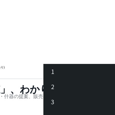
り)
1
ース
2
値」、わかります。
品
・什器の提案、販売を行う法人様および個人事業主
3