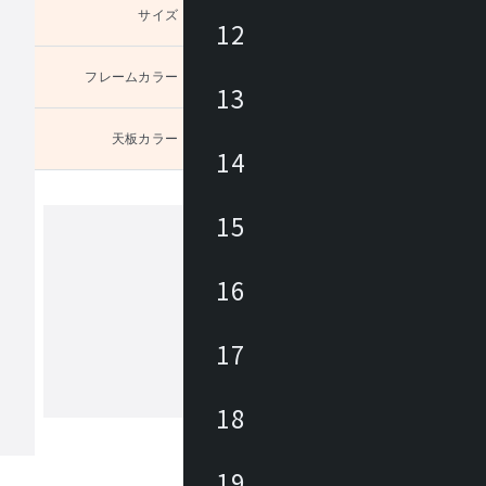
サイズ
未選択
12
フレームカラー
未選択
13
天板カラー
未選択
：ナチ
14
15
トキオ
16
「TOKIO」は常に人の感覚を大切に
ザインから機能、素材や材質に至るま
17
だわりを持ったものづくりをするブラ
情報が行きかう、コミュニケーション
新しい働き方を実現するため、オフィ
18
もっと見る
ア、ミーティングチェア、会議用テー
折畳みテーブルなど様々な製品を取り
います。
19