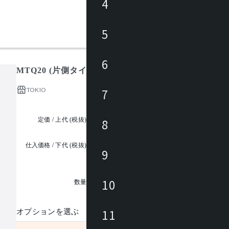
4
5
6
MTQ20 (片側タイプ/配線ダクトあり)
TOKIO
7
定価 / 上代 (税抜)
¥48,000 ~
8
仕入価格 / 下代 (税抜)
9
¥
1
10
数量
11
オプションを選ぶ