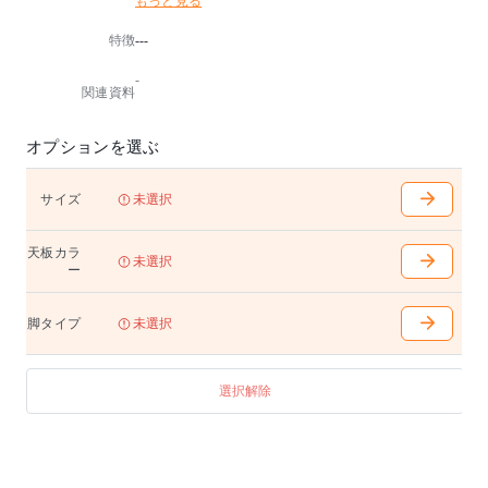
もっと見る
※グリーン購入適合品
特徴
---
-
関連資料
オプションを選ぶ
サイズ
未選択
天板カラ
未選択
ー
脚タイプ
未選択
選択解除