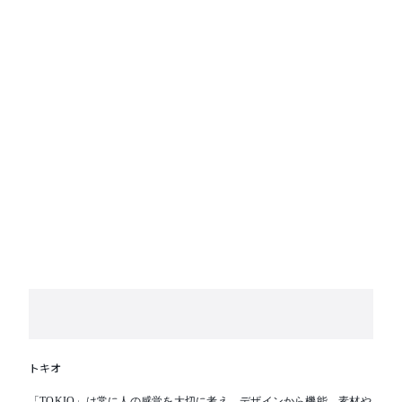
トキオ
「TOKIO」は常に人の感覚を大切に考え、デザインから機能、素材や