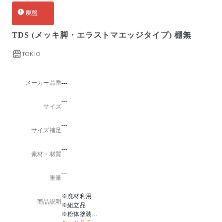
廃盤
TDS (メッキ脚・エラストマエッジタイプ) 棚無
TOKIO
メーカー品番
---
---
サイズ
---
サイズ補足
---
素材・材質
---
重量
※廃材利用
商品説明
※組立品
※粉体塗装