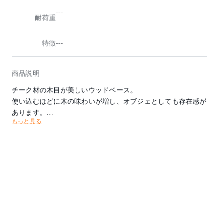
---
耐荷重
特徴
---
商品説明
チーク材の木目が美しいウッドベース。
使い込むほどに木の味わいが増し、オブジェとしても存在感が
あります。
もっと見る
流行のドライフラワーを飾っても。