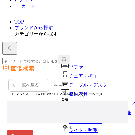
カート
TOP
ブランドから探す
カテゴリーから探す
画像検索
ソファ
外部サイトの商品をカートに追加
チェア・椅子
他のサイトで見つけた商品ページのURLを貼り付けて、カートに追加できます
テーブル・デスク
一覧へ戻る
dareels
収納家具
MAZ 20 FLOWER VASE / マズ W200 フラワーベース
パーソナルブース・集中ブー
オフィスアクセサリー・備品
インテリア雑貨
1 / 4
ライト・照明