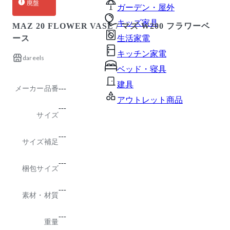
廃盤
ガーデン・屋外
キッズ家具
MAZ 20 FLOWER VASE / マズ W200 フラワーベ
ース
生活家電
キッチン家電
dareels
ベッド・寝具
建具
メーカー品番
---
アウトレット商品
---
サイズ
---
サイズ補足
---
梱包サイズ
---
素材・材質
---
重量