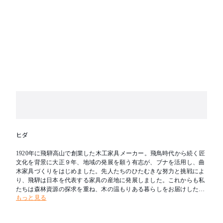
ヒダ
1920年に飛騨高山で創業した木工家具メーカー。飛鳥時代から続く匠
文化を背景に大正９年、地域の発展を願う有志が、ブナを活用し、曲
木家具づくりをはじめました。先人たちのひたむきな努力と挑戦によ
り、飛騨は日本を代表する家具の産地に発展しました。これからも私
たちは森林資源の探求を重ね、木の温もりある暮らしをお届けしたい
もっと見る
と考えます。新たな創造を可能とし、その魅力を求めて人々が集う場
所へ。創業の地である飛騨を「木工の聖地」とすることが飛騨産業の
志です。