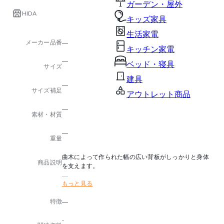
ガーデン・屋外
HIDA
キッズ家具
生活家電
メーカー品番
---
キッチン家電
---
ベッド・寝具
サイズ
建具
---
サイズ補足
アウトレット商品
---
素材・材質
---
重量
曲木によって作られた幅の広い背板がしっかりと身体
商品説明
を支えます。
もっと見る
塗色はOF(オイル仕上げ)も可能です。
詳細につきましては、お問合わせください。
特徴
---
-