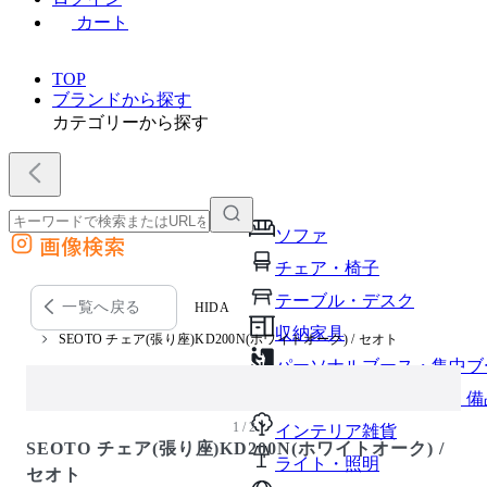
カート
TOP
ブランドから探す
カテゴリーから探す
ソファ
画像検索
外部サイトの商品をカートに追加
チェア・椅子
他のサイトで見つけた商品ページのURLを貼り付けて、カートに追加できます
テーブル・デスク
一覧へ戻る
HIDA
収納家具
SEOTO チェア(張り座)KD200N(ホワイトオーク) / セオト
パーソナルブース・集中ブ
オフィスアクセサリー・備
1 / 2
インテリア雑貨
SEOTO チェア(張り座)KD200N(ホワイトオーク) /
ライト・照明
セオト