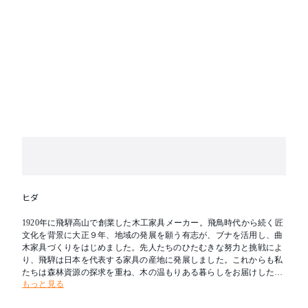
ヒダ
1920年に飛騨高山で創業した木工家具メーカー。飛鳥時代から続く匠
文化を背景に大正９年、地域の発展を願う有志が、ブナを活用し、曲
木家具づくりをはじめました。先人たちのひたむきな努力と挑戦によ
り、飛騨は日本を代表する家具の産地に発展しました。これからも私
たちは森林資源の探求を重ね、木の温もりある暮らしをお届けしたい
もっと見る
と考えます。新たな創造を可能とし、その魅力を求めて人々が集う場
所へ。創業の地である飛騨を「木工の聖地」とすることが飛騨産業の