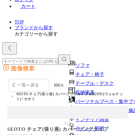
カート
TOP
ブランドから探す
カテゴリーから探す
ソファ
画像検索
外部サイトの商品をカートに追加
チェア・椅子
他のサイトで見つけた商品ページのURLを貼り付けて、カートに追加できます
テーブル・デスク
一覧へ戻る
HIDA
収納家具
SEOTO チェア(張り座) カバーリングタイプ KD203U(ウォルナッ
ト) / セオト
パーソナルブース・集中ブ
オフィスアクセサリー・備
インテリア雑貨
1 / 2
ライト・照明
SEOTO チェア(張り座) カバーリングタイプ