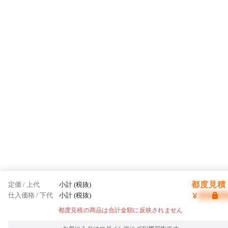
志です。
都度見積 
定価 / 上代
小計 (税抜)
¥
仕入価格 / 下代
小計 (税抜)
都度見積の商品は合計金額に反映されません