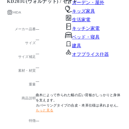
KD203U(ウォルナット) / セオト
ガーデン・屋外
キッズ家具
HIDA
生活家電
キッチン家電
メーカー品番
---
ベッド・寝具
---
サイズ
建具
---
オフプライス什器
サイズ補足
---
素材・材質
---
重量
曲木によって作られた幅の広い背板がしっかりと身体
商品説明
を支えます。
カバーリングタイプの合皮・本ַ革仕様は承れません。
もっと見る
特徴
---