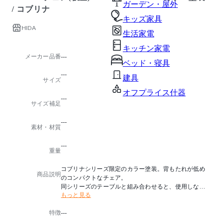
ガーデン・屋外
/ コブリナ
キッズ家具
HIDA
生活家電
キッチン家電
メーカー品番
---
ベッド・寝具
---
建具
サイズ
オフプライス什器
---
サイズ補足
---
素材・材質
---
重量
コブリナシリーズ限定のカラー塗装。背もたれが低め
商品説明
のコンパクトなチェア。
同シリーズのテーブルと組み合わせると、使用しない
もっと見る
ときにはテーブルの下に収まるサイズ感です。
EGR・EBL・EBK色(カラー塗装)TF221E・201限定塗色
特徴
---