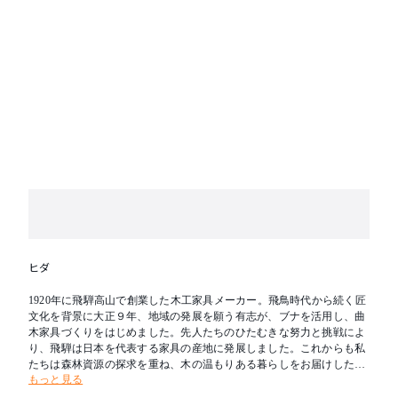
ヒダ
1920年に飛騨高山で創業した木工家具メーカー。飛鳥時代から続く匠
文化を背景に大正９年、地域の発展を願う有志が、ブナを活用し、曲
木家具づくりをはじめました。先人たちのひたむきな努力と挑戦によ
り、飛騨は日本を代表する家具の産地に発展しました。これからも私
たちは森林資源の探求を重ね、木の温もりある暮らしをお届けしたい
もっと見る
と考えます。新たな創造を可能とし、その魅力を求めて人々が集う場
所へ。創業の地である飛騨を「木工の聖地」とすることが飛騨産業の