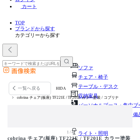
カート
TOP
ブランドから探す
カテゴリーから探す
ソファ
画像検索
外部サイトの商品をカートに追加
チェア・椅子
他のサイトで見つけた商品ページのURLを貼り付けて、カートに追加できます
テーブル・デスク
一覧へ戻る
HIDA
収納家具
cobrina チェア(板座) TF221E / TF201E カラー塗装 / コブリナ
パーソナルブース・集中ブ
オフィスアクセサリー・備
インテリア雑貨
1 / 4
ライト・照明
cobrina チェア(板座) TF221E / TF201E カラー塗装