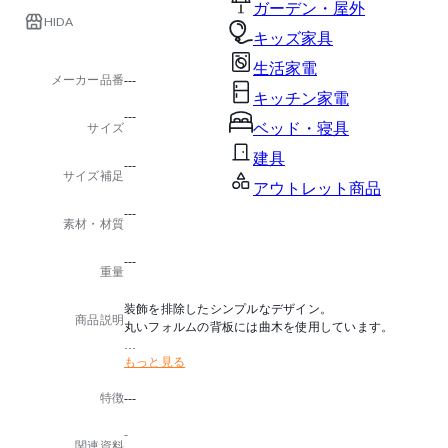
ガーデン・屋外
HIDA
キッズ家具
生活家電
メーカー品番
---
キッチン家電
---
ベッド・寝具
サイズ
建具
---
サイズ補足
アウトレット商品
---
素材・材質
---
重量
装飾を排除したシンプルなデザイン。
商品説明
丸いフォルムの背板には曲木を使用しています。
もっと見る
塗色はOF(オイル仕上げ)も可能です。
詳細につきましては、お問合わせください。
特徴
---
-
関連資料