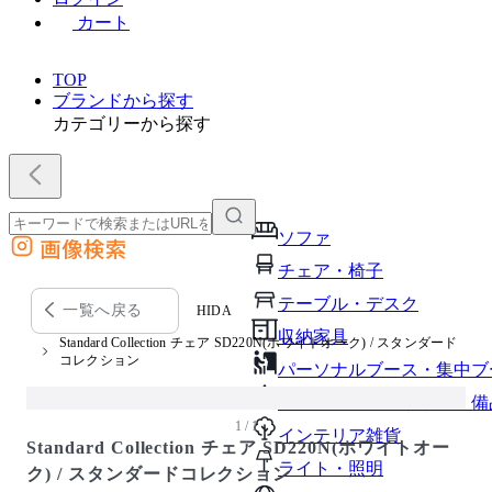
カート
TOP
ブランドから探す
カテゴリーから探す
ソファ
画像検索
外部サイトの商品をカートに追加
チェア・椅子
他のサイトで見つけた商品ページのURLを貼り付けて、カートに追加できます
テーブル・デスク
一覧へ戻る
HIDA
収納家具
Standard Collection チェア SD220N(ホワイトオーク) / スタンダード
コレクション
パーソナルブース・集中ブ
オフィスアクセサリー・備
1 / 1
インテリア雑貨
Standard Collection チェア SD220N(ホワイトオー
ライト・照明
ク) / スタンダードコレクション