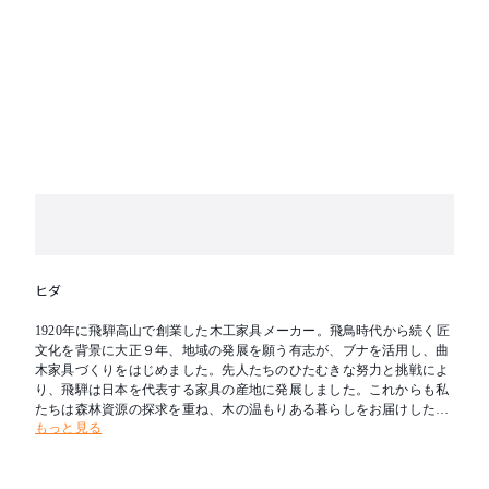
ヒダ
1920年に飛騨高山で創業した木工家具メーカー。飛鳥時代から続く匠
文化を背景に大正９年、地域の発展を願う有志が、ブナを活用し、曲
木家具づくりをはじめました。先人たちのひたむきな努力と挑戦によ
り、飛騨は日本を代表する家具の産地に発展しました。これからも私
たちは森林資源の探求を重ね、木の温もりある暮らしをお届けしたい
もっと見る
と考えます。新たな創造を可能とし、その魅力を求めて人々が集う場
所へ。創業の地である飛騨を「木工の聖地」とすることが飛騨産業の
志です。