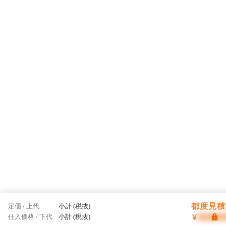
所へ。創業の地である飛騨を「木工の聖地」とすることが飛騨産業の
志です。
都度見積 
定価 / 上代
小計 (税抜)
¥
仕入価格 / 下代
小計 (税抜)