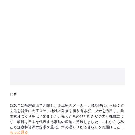
ヒダ
1920年に飛騨高山で創業した木工家具メーカー。飛鳥時代から続く匠
文化を背景に大正９年、地域の発展を願う有志が、ブナを活用し、曲
木家具づくりをはじめました。先人たちのひたむきな努力と挑戦によ
り、飛騨は日本を代表する家具の産地に発展しました。これからも私
たちは森林資源の探求を重ね、木の温もりある暮らしをお届けしたい
もっと見る
と考えます。新たな創造を可能とし、その魅力を求めて人々が集う場