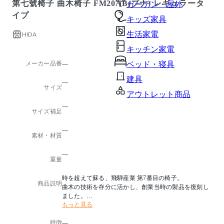
第七號椅子 曲木椅子 FM20AB(ブナ) レギュラータ
ガーデン・屋外
イプ
キッズ家具
生活家電
HIDA
キッチン家電
メーカー品番
---
ベッド・寝具
建具
---
サイズ
アウトレット商品
---
サイズ補足
---
素材・材質
---
重量
時を超えて蘇る、飛騨産業 第7番目の椅子。
商品説明
曲木の技術を存分に活かし、創業当時の製品を復刻し
ました。
もっと見る
漆を塗った特別仕様もございます。
特徴
---