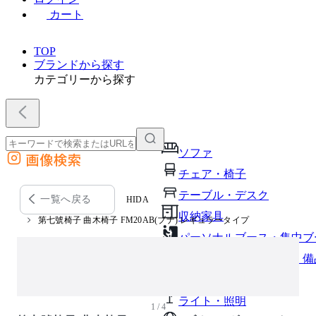
カート
TOP
ブランドから探す
カテゴリーから探す
ソファ
画像検索
外部サイトの商品をカートに追加
チェア・椅子
他のサイトで見つけた商品ページのURLを貼り付けて、カートに追加できます
テーブル・デスク
一覧へ戻る
HIDA
収納家具
第七號椅子 曲木椅子 FM20AB(ブナ) レギュラータイプ
パーソナルブース・集中ブ
オフィスアクセサリー・備
インテリア雑貨
ライト・照明
1 / 4