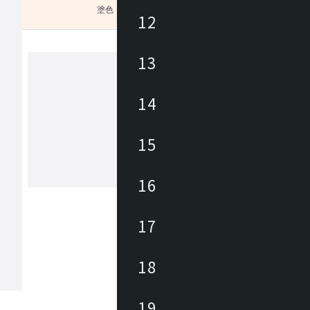
塗色
未選択
12
13
ヒダ
14
1920年に飛騨高山で創業した木工家具
ー。飛鳥時代から続く匠文化を背景に
15
年、地域の発展を願う有志が、ブナを
、曲木家具づくりをはじめました。先
のひたむきな努力と挑戦により、飛騨
16
もっと見る
を代表する家具の産地に発展しました
からも私たちは森林資源の探求を重ね
温もりある暮らしをお届けしたいと考
17
。新たな創造を可能とし、その魅力を
人々が集う場所へ。創業の地である飛
木工の聖地」とすることが飛騨産業の
。
18
19