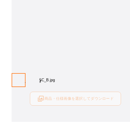
画像はイメージとなります[塗色：SC]。塗色をお選び下さい。
商品・仕様画像を選択してダウンロード
ログイン後にご利用可能です