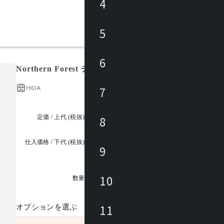
4
5
6
Northern Forest チェア NC218/ノーザンフォレスト
HIDA
7
定価 / 上代 (税抜)
都度見積
8
仕入価格 / 下代 (税抜)
9
¥
1
10
数量
11
オプションを選ぶ