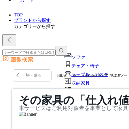
TOP
ブランドから探す
カテゴリーから探す
ソファ
画像検索
外部サイトの商品をカートに追加
チェア・椅子
他のサイトで見つけた商品ページのURLを貼り付けて、カートに追加できます
テーブル・デスク
一覧へ戻る
HIDA
Northern Forest チェア NC21
収納家具
パーソナルブース・集中ブ
その家具の「仕入れ
オフィスアクセサリー・備
本サービスはご利用対象者を事業として家具
インテリア雑貨
ライト・照明
ガーデン・屋外