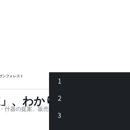
8/ノーザンフォレスト
1
ース
2
値」、わかります。
品
・什器の提案、販売を行う法人様および個人事業主
3