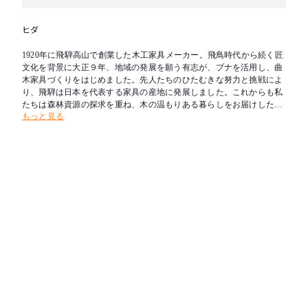
ヒダ
1920年に飛騨高山で創業した木工家具メーカー。飛鳥時代から続く匠
文化を背景に大正９年、地域の発展を願う有志が、ブナを活用し、曲
木家具づくりをはじめました。先人たちのひたむきな努力と挑戦によ
り、飛騨は日本を代表する家具の産地に発展しました。これからも私
たちは森林資源の探求を重ね、木の温もりある暮らしをお届けしたい
もっと見る
と考えます。新たな創造を可能とし、その魅力を求めて人々が集う場
所へ。創業の地である飛騨を「木工の聖地」とすることが飛騨産業の
志です。