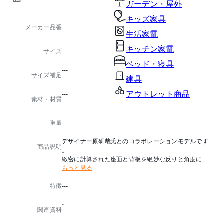
ガーデン・屋外
キッズ家具
メーカー品番
---
生活家電
---
キッチン家電
サイズ
ベッド・寝具
---
サイズ補足
建具
アウトレット商品
---
素材・材質
---
重量
デザイナー原研哉氏とのコラボレーションモデルです
商品説明
。
緻密に計算された座面と背板を絶妙な反りと角度に配
もっと見る
することで、小ぶりながら、安定感のある座り心地に
仕上がっています。
特徴
---
-
関連資料