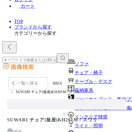
カート
TOP
ブランドから探す
カテゴリーから探す
ソファ
画像検索
外部サイトの商品をカートに追加
チェア・椅子
他のサイトで見つけた商品ページのURLを貼り付けて、カートに追加できます
テーブル・デスク
一覧へ戻る
HIDA
収納家具
SUWARI チェア(板座)KH201M / スワリ
パーソナルブース・集中ブ
オフィスアクセサリー・備
1 / 2
インテリア雑貨
SUWARI チェア(板座)KH201M / スワリ
ライト・照明
HIDA