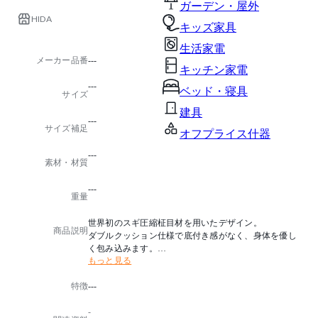
ガーデン・屋外
HIDA
キッズ家具
生活家電
メーカー品番
---
キッチン家電
---
ベッド・寝具
サイズ
建具
---
サイズ補足
オフプライス什器
---
素材・材質
---
重量
世界初のスギ圧縮柾目材を用いたデザイン。
商品説明
ダブルクッション仕様で底付き感がなく、身体を優し
く包み込みます。
もっと見る
本商品はハイタイプの販売です。
特徴
---
-