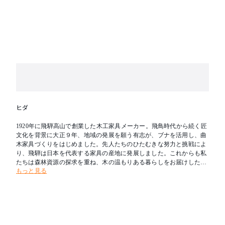
ヒダ
1920年に飛騨高山で創業した木工家具メーカー。飛鳥時代から続く匠
文化を背景に大正９年、地域の発展を願う有志が、ブナを活用し、曲
木家具づくりをはじめました。先人たちのひたむきな努力と挑戦によ
り、飛騨は日本を代表する家具の産地に発展しました。これからも私
たちは森林資源の探求を重ね、木の温もりある暮らしをお届けしたい
もっと見る
と考えます。新たな創造を可能とし、その魅力を求めて人々が集う場
所へ。創業の地である飛騨を「木工の聖地」とすることが飛騨産業の
志です。