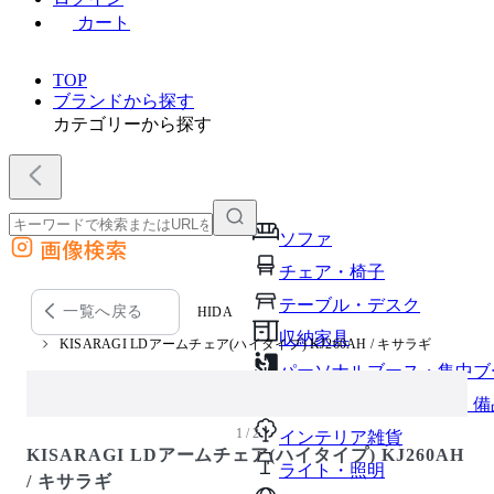
カート
TOP
ブランドから探す
カテゴリーから探す
ソファ
画像検索
外部サイトの商品をカートに追加
チェア・椅子
他のサイトで見つけた商品ページのURLを貼り付けて、カートに追加できます
テーブル・デスク
一覧へ戻る
HIDA
収納家具
KISARAGI LDアームチェア(ハイタイプ) KJ260AH / キサラギ
パーソナルブース・集中ブ
オフィスアクセサリー・備
1 / 2
インテリア雑貨
KISARAGI LDアームチェア(ハイタイプ) KJ260AH
ライト・照明
/ キサラギ