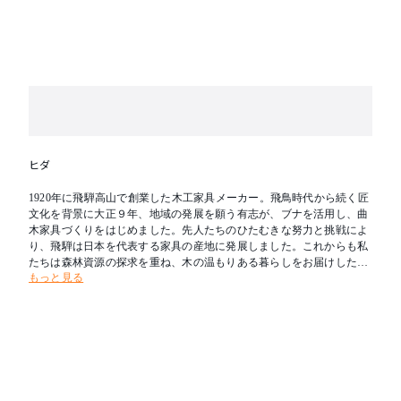
ヒダ
1920年に飛騨高山で創業した木工家具メーカー。飛鳥時代から続く匠
文化を背景に大正９年、地域の発展を願う有志が、ブナを活用し、曲
木家具づくりをはじめました。先人たちのひたむきな努力と挑戦によ
り、飛騨は日本を代表する家具の産地に発展しました。これからも私
たちは森林資源の探求を重ね、木の温もりある暮らしをお届けしたい
もっと見る
と考えます。新たな創造を可能とし、その魅力を求めて人々が集う場
所へ。創業の地である飛騨を「木工の聖地」とすることが飛騨産業の
志です。