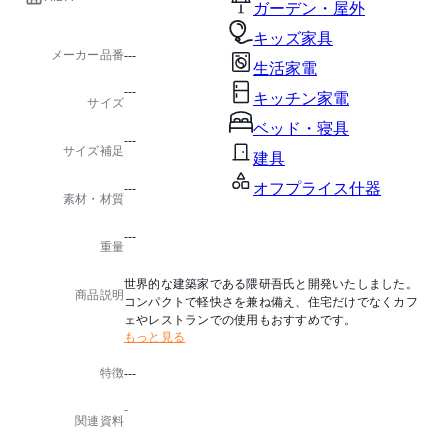
ガーデン・屋外
キッズ家具
メーカー品番
---
生活家電
---
キッチン家電
サイズ
ベッド・寝具
---
サイズ補足
建具
オフプライス什器
---
素材・材質
---
重量
世界的な建築家である隈研吾氏と開発いたしました。
商品説明
コンパクトで軽快さを兼ね備え、住宅だけでなくカフ
ェやレストランでの使用もおすすめです。
もっと見る
特徴
---
-
関連資料