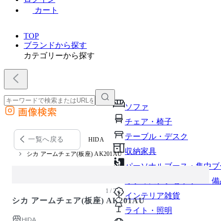
カート
TOP
ブランドから探す
カテゴリーから探す
ソファ
画像検索
外部サイトの商品をカートに追加
チェア・椅子
他のサイトで見つけた商品ページのURLを貼り付けて、カートに追加できます
テーブル・デスク
一覧へ戻る
HIDA
収納家具
シカ アームチェア(板座) AK201AU
パーソナルブース・集中ブ
オフィスアクセサリー・備
1 / 2
インテリア雑貨
シカ アームチェア(板座) AK201AU
ライト・照明
HIDA