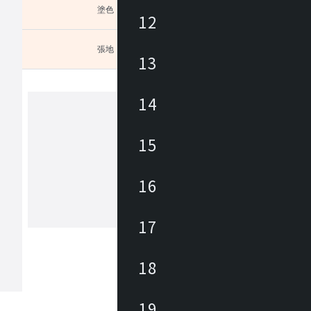
塗色
未選択
12
張地
未選択
13
張地を
14
ヒダ
15
1920年に飛騨高山で創業した木工家具
ー。飛鳥時代から続く匠文化を背景に
16
年、地域の発展を願う有志が、ブナを
、曲木家具づくりをはじめました。先
のひたむきな努力と挑戦により、飛騨
17
もっと見る
を代表する家具の産地に発展しました
からも私たちは森林資源の探求を重ね
温もりある暮らしをお届けしたいと考
18
。新たな創造を可能とし、その魅力を
人々が集う場所へ。創業の地である飛
木工の聖地」とすることが飛騨産業の
。
19