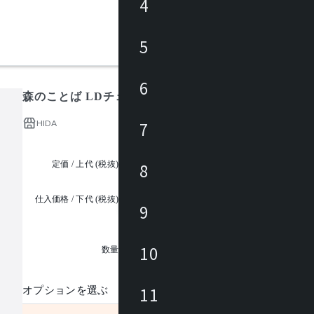
4
5
6
森のことば LDチェア(座クッションタイプ) SN240
HIDA
7
定価 / 上代 (税抜)
都度見積
8
仕入価格 / 下代 (税抜)
9
¥
1
10
数量
11
オプションを選ぶ