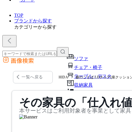
TOP
ブランドから探す
カテゴリーから探す
ソファ
画像検索
外部サイトの商品をカートに追加
チェア・椅子
他のサイトで見つけた商品ページのURLを貼り付けて、カートに追加できます
テーブル・デスク
一覧へ戻る
HIDA
森のことば LDチェア(座クッションタ
収納家具
パーソナルブース・集中ブ
その家具の「仕入れ
オフィスアクセサリー・備
本サービスはご利用対象者を事業として家具
インテリア雑貨
ライト・照明
ガーデン・屋外