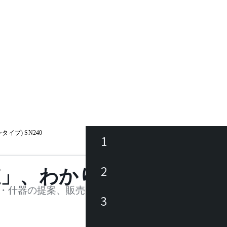
イプ) SN240
1
ース
2
値」、わかります。
品
・什器の提案、販売を行う法人様および個人事業主
3