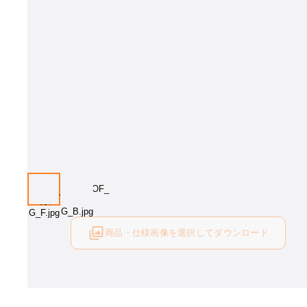
画像はイメージとなります[塗色：OF、張地：ベガスG(Rank C)]。塗色、
お選びください。
商品・仕様画像を選択してダウンロード
ログイン後にご利用可能です