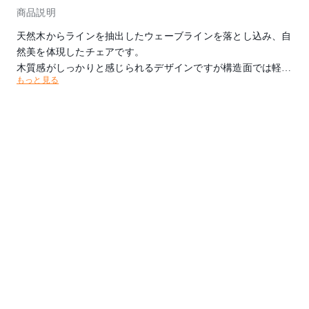
商品説明
天然木からラインを抽出したウェーブラインを落とし込み、自
然美を体現したチェアです。
木質感がしっかりと感じられるデザインですが構造面では軽量
もっと見る
化を図っています。
※肘木と前脚の外側には、天然木のラインを模した加工が施さ
れています。