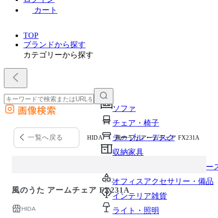
カート
TOP
ブランドから探す
カテゴリーから探す
画像検索
ソファ
外部サイトの商品をカートに追加
チェア・椅子
他のサイトで見つけた商品ページのURLを貼り付けて、カートに追加できます
テーブル・デスク
一覧へ戻る
HIDA
風のうた アームチェア FX231A
収納家具
パーソナルブース・集中ブー
1 / 2
オフィスアクセサリー・備品
風のうた アームチェア FX231A
インテリア雑貨
HIDA
ライト・照明