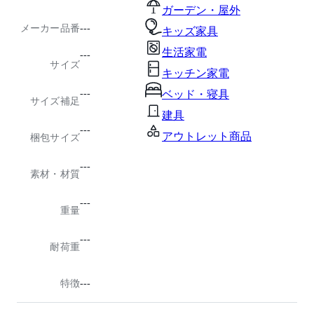
ガーデン・屋外
メーカー品番
---
キッズ家具
生活家電
---
サイズ
キッチン家電
---
ベッド・寝具
サイズ補足
建具
---
アウトレット商品
梱包サイズ
---
素材・材質
---
重量
---
耐荷重
特徴
---