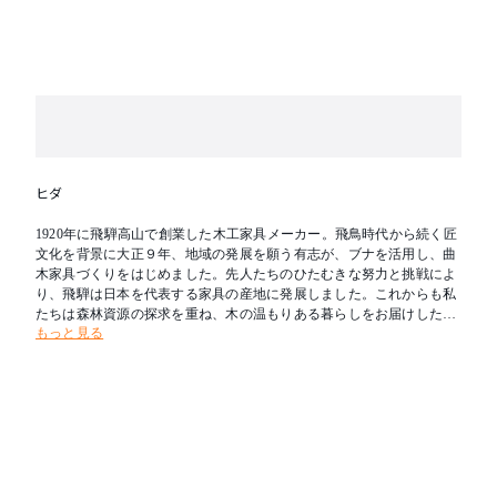
ヒダ
1920年に飛騨高山で創業した木工家具メーカー。飛鳥時代から続く匠
文化を背景に大正９年、地域の発展を願う有志が、ブナを活用し、曲
木家具づくりをはじめました。先人たちのひたむきな努力と挑戦によ
り、飛騨は日本を代表する家具の産地に発展しました。これからも私
たちは森林資源の探求を重ね、木の温もりある暮らしをお届けしたい
もっと見る
と考えます。新たな創造を可能とし、その魅力を求めて人々が集う場
所へ。創業の地である飛騨を「木工の聖地」とすることが飛騨産業の
志です。