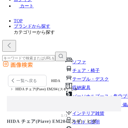
カート
TOP
ブランドから探す
カテゴリーから探す
ソファ
画像検索
外部サイトの商品をカートに追加
チェア・椅子
他のサイトで見つけた商品ページのURLを貼り付けて、カートに追加できます
テーブル・デスク
一覧へ戻る
HIDA
収納家具
HIDA チェア(Piave) EM204 (スギ) / ヒダ
パーソナルブース・集中ブ
オフィスアクセサリー・備
インテリア雑貨
1 / 3
HIDA チェア(Piave) EM204 (スギ) / ヒダ
ライト・照明