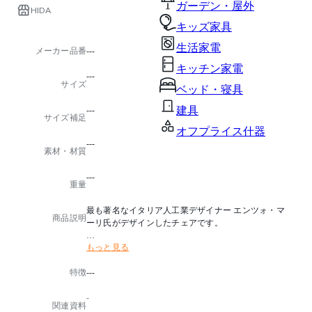
ガーデン・屋外
HIDA
キッズ家具
生活家電
メーカー品番
---
キッチン家電
---
サイズ
ベッド・寝具
建具
---
サイズ補足
オフプライス什器
---
素材・材質
---
重量
最も著名なイタリア人工業デザイナー エンツォ・マ
商品説明
ーリ氏がデザインしたチェアです。
もっと見る
※脚はスチールを使用しています。
特徴
---
-
関連資料