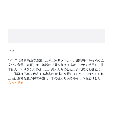
ヒダ
1920年に飛騨高山で創業した木工家具メーカー。飛鳥時代から続く匠
文化を背景に大正９年、地域の発展を願う有志が、ブナを活用し、曲
木家具づくりをはじめました。先人たちのひたむきな努力と挑戦によ
り、飛騨は日本を代表する家具の産地に発展しました。これからも私
たちは森林資源の探求を重ね、木の温もりある暮らしをお届けしたい
もっと見る
と考えます。新たな創造を可能とし、その魅力を求めて人々が集う場
所へ。創業の地である飛騨を「木工の聖地」とすることが飛騨産業の
志です。