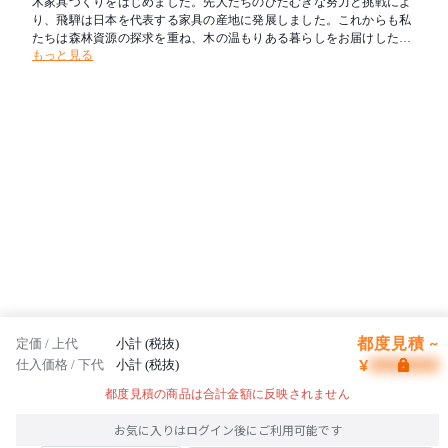
木家具づくりをはじめました。先人たちのひたむきな努力と挑戦によ
り、飛騨は日本を代表する家具の産地に発展しました。これからも私
たちは森林資源の探求を重ね、木の温もりある暮らしをお届けしたい
もっと見る
と考えます。新たな創造を可能とし、その魅力を求めて人々が集う場
所へ。創業の地である飛騨を「木工の聖地」とすることが飛騨産業の
志です。
都度見積 ~
定価 / 上代
小計 (税抜)
¥
仕入価格 / 下代
小計 (税抜)
都度見積の商品は合計金額に反映されません
お気に入りはログイン後にご利用可能です