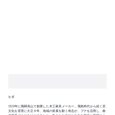
ヒダ
1920年に飛騨高山で創業した木工家具メーカー。飛鳥時代から続く匠
文化を背景に大正９年、地域の発展を願う有志が、ブナを活用し、曲