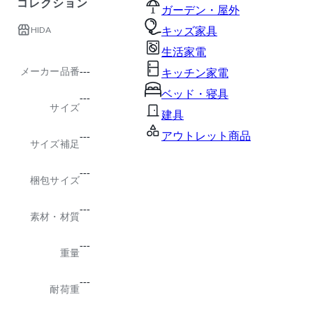
コレクション
ガーデン・屋外
HIDA
キッズ家具
生活家電
メーカー品番
---
キッチン家電
ベッド・寝具
---
サイズ
建具
アウトレット商品
---
サイズ補足
---
梱包サイズ
---
素材・材質
---
重量
---
耐荷重