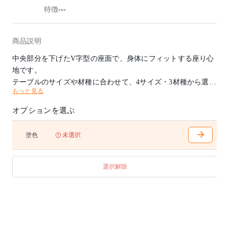
特徴
---
商品説明
中央部分を下げたV字型の座面で、身体にフィットする座り心
地です。
テーブルのサイズや材種に合わせて、4サイズ・3材種から選択
もっと見る
できます。
オプションを選ぶ
ホワイトオークとビーチの塗色はオイル仕上げも可能です。
詳細につきましては、お問合わせください。
塗色
未選択
選択解除