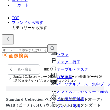
カート
TOP
ブランドから探す
カテゴリーから探す
画像検索
ソファ
外部サイトの商品をカートに追加
チェア・椅子
他のサイトで見つけた商品ページのURLを貼り付けて、カートに追加できます
テーブル・デスク
一覧へ戻る
HIDA
収納家具
Standard Collection ベンチ 661N (ホワイトオーク) 661B (ビーチ) 66
1U (ウォルナット) / スタンダードコレクション
パーソナルブース・集中ブー
オフィスアクセサリー・備品
1 / 1
インテリア雑貨
Standard Collection ベンチ 661N (ホワイトオーク)
661B (ビーチ) 661U (ウォルナット) / スタンダード
ライト・照明