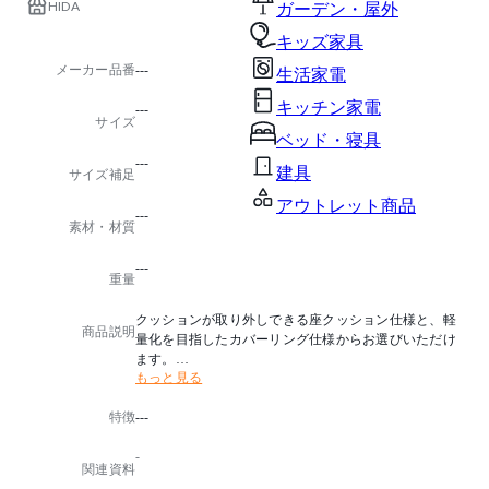
HIDA
ガーデン・屋外
キッズ家具
メーカー品番
---
生活家電
キッチン家電
---
サイズ
ベッド・寝具
---
建具
サイズ補足
アウトレット商品
---
素材・材質
---
重量
クッションが取り外しできる座クッション仕様と、軽
商品説明
量化を目指したカバーリング仕様からお選びいただけ
ます。
もっと見る
どちらも気軽にカバーのお手入れができます。
また高さも2サイズございます。
特徴
---
塗色はOF(オイル仕上げ)も可能です。
-
また、座カバーの替えもございます。
関連資料
詳細につきましては、お問合わせください。