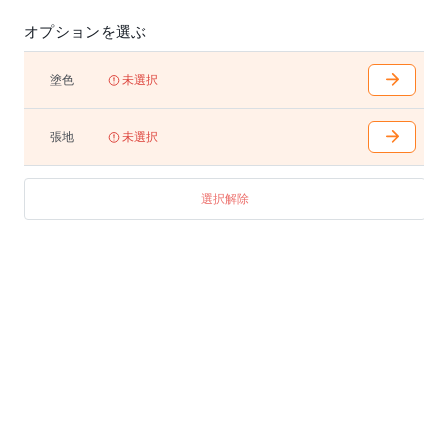
※合皮・本革仕様の場合、張り込み仕様となります。
※本革仕様の場合、クッションの中央にステッチが入
オプションを選ぶ
ります。
塗色
未選択
張地
未選択
選択解除