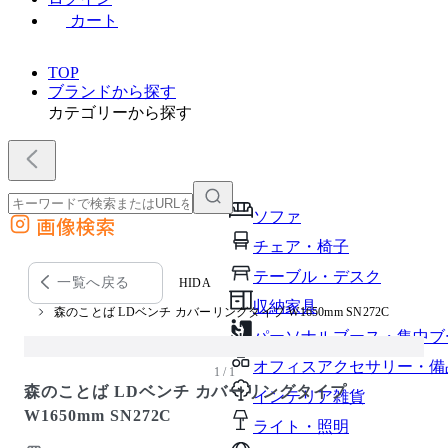
カート
TOP
ブランドから探す
カテゴリーから探す
ソファ
画像検索
外部サイトの商品をカートに追加
チェア・椅子
他のサイトで見つけた商品ページのURLを貼り付けて、カートに追加できます
テーブル・デスク
一覧へ戻る
HIDA
収納家具
森のことば LDベンチ カバーリングタイプ W1650mm SN272C
パーソナルブース・集中ブ
オフィスアクセサリー・備
1 / 1
森のことば LDベンチ カバーリングタイプ
インテリア雑貨
W1650mm SN272C
ライト・照明