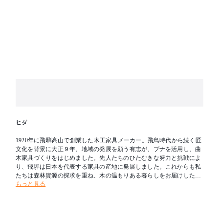
ヒダ
1920年に飛騨高山で創業した木工家具メーカー。飛鳥時代から続く匠
文化を背景に大正９年、地域の発展を願う有志が、ブナを活用し、曲
木家具づくりをはじめました。先人たちのひたむきな努力と挑戦によ
り、飛騨は日本を代表する家具の産地に発展しました。これからも私
たちは森林資源の探求を重ね、木の温もりある暮らしをお届けしたい
もっと見る
と考えます。新たな創造を可能とし、その魅力を求めて人々が集う場
所へ。創業の地である飛騨を「木工の聖地」とすることが飛騨産業の
志です。