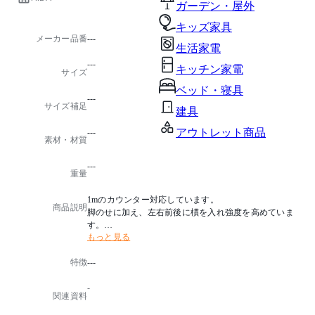
ガーデン・屋外
キッズ家具
メーカー品番
---
生活家電
---
キッチン家電
サイズ
ベッド・寝具
---
サイズ補足
建具
アウトレット商品
---
素材・材質
---
重量
1mのカウンター対応しています。
商品説明
脚のせに加え、左右前後に樌を入れ強度を高めていま
す。
もっと見る
塗色はOF(オイル仕上げ)も可能です。
特徴
---
詳細につきましては、お問合わせください。
※高さ1mのカウンターに対応しています。
-
関連資料