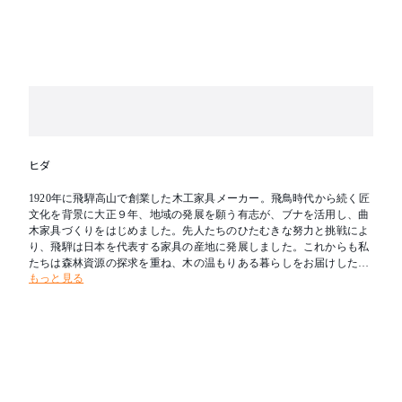
ヒダ
1920年に飛騨高山で創業した木工家具メーカー。飛鳥時代から続く匠
文化を背景に大正９年、地域の発展を願う有志が、ブナを活用し、曲
木家具づくりをはじめました。先人たちのひたむきな努力と挑戦によ
り、飛騨は日本を代表する家具の産地に発展しました。これからも私
たちは森林資源の探求を重ね、木の温もりある暮らしをお届けしたい
もっと見る
と考えます。新たな創造を可能とし、その魅力を求めて人々が集う場
所へ。創業の地である飛騨を「木工の聖地」とすることが飛騨産業の
志です。