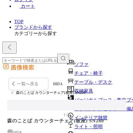
カート
TOP
ブランドから探す
カテゴリーから探す
ソファ
画像検索
外部サイトの商品をカートに追加
チェア・椅子
他のサイトで見つけた商品ページのURLを貼り付けて、カートに追加できます
テーブル・デスク
一覧へ戻る
HIDA
収納家具
森のことば カウンターチェア(板座) SN280
パーソナルブース・集中ブ
オフィスアクセサリー・備
1 / 2
インテリア雑貨
森のことば カウンターチェア(板座) SN280
ライト・照明
HIDA