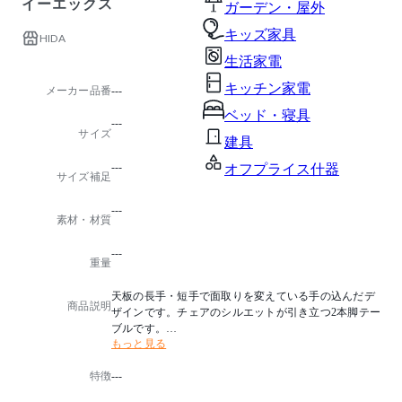
イーエックス
ガーデン・屋外
キッズ家具
HIDA
生活家電
キッチン家電
メーカー品番
---
ベッド・寝具
---
サイズ
建具
---
オフプライス什器
サイズ補足
---
素材・材質
---
重量
天板の長手・短手で面取りを変えている手の込んだデ
商品説明
ザインです。チェアのシルエットが引き立つ2本脚テー
ブルです。
もっと見る
塗色はON(オイル仕上げ)も可能です。
特徴
---
詳細につきましては、お問合わせください。