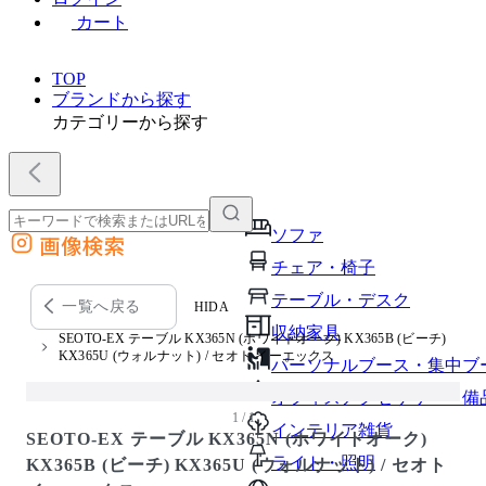
カート
TOP
ブランドから探す
カテゴリーから探す
ソファ
画像検索
外部サイトの商品をカートに追加
チェア・椅子
他のサイトで見つけた商品ページのURLを貼り付けて、カートに追加できます
テーブル・デスク
一覧へ戻る
HIDA
収納家具
SEOTO-EX テーブル KX365N (ホワイトオーク) KX365B (ビーチ)
KX365U (ウォルナット) / セオト イーエックス
パーソナルブース・集中ブ
オフィスアクセサリー・備
1 / 1
インテリア雑貨
SEOTO-EX テーブル KX365N (ホワイトオーク)
ライト・照明
KX365B (ビーチ) KX365U (ウォルナット) / セオト