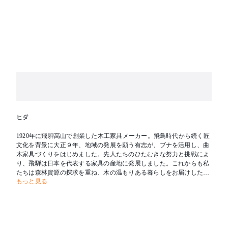
ヒダ
1920年に飛騨高山で創業した木工家具メーカー。飛鳥時代から続く匠
文化を背景に大正９年、地域の発展を願う有志が、ブナを活用し、曲
木家具づくりをはじめました。先人たちのひたむきな努力と挑戦によ
り、飛騨は日本を代表する家具の産地に発展しました。これからも私
たちは森林資源の探求を重ね、木の温もりある暮らしをお届けしたい
もっと見る
と考えます。新たな創造を可能とし、その魅力を求めて人々が集う場
所へ。創業の地である飛騨を「木工の聖地」とすることが飛騨産業の
志です。