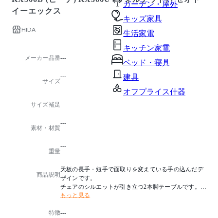
ガーデン・屋外
イーエックス
キッズ家具
HIDA
生活家電
キッチン家電
メーカー品番
---
ベッド・寝具
---
建具
サイズ
オフプライス什器
---
サイズ補足
---
素材・材質
---
重量
天板の長手・短手で面取りを変えている手の込んだデ
商品説明
ザインです。
チェアのシルエットが引き立つ2本脚テーブルです。
もっと見る
ビーチ、ホワイトオークの塗色はオイル仕上げも可能
特徴
---
です。