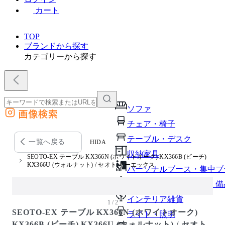
カート
TOP
ブランドから探す
カテゴリーから探す
ソファ
画像検索
外部サイトの商品をカートに追加
チェア・椅子
他のサイトで見つけた商品ページのURLを貼り付けて、カートに追加できます
テーブル・デスク
一覧へ戻る
HIDA
収納家具
SEOTO-EX テーブル KX366N (ホワイトオーク) KX366B (ビーチ)
KX366U (ウォルナット) / セオト イーエックス
パーソナルブース・集中ブ
オフィスアクセサリー・備
インテリア雑貨
1 / 2
SEOTO-EX テーブル KX366N (ホワイトオーク)
ライト・照明
KX366B (ビーチ) KX366U (ウォルナット) / セオト