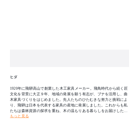
ヒダ
1920年に飛騨高山で創業した木工家具メーカー。飛鳥時代から続く匠
文化を背景に大正９年、地域の発展を願う有志が、ブナを活用し、曲
木家具づくりをはじめました。先人たちのひたむきな努力と挑戦によ
り、飛騨は日本を代表する家具の産地に発展しました。これからも私
たちは森林資源の探求を重ね、木の温もりある暮らしをお届けしたい
もっと見る
と考えます。新たな創造を可能とし、その魅力を求めて人々が集う場
所へ。創業の地である飛騨を「木工の聖地」とすることが飛騨産業の
志です。