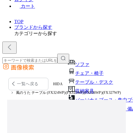
カート
TOP
ブランドから探す
カテゴリーから探す
ソファ
画像検索
外部サイトの商品をカートに追加
チェア・椅子
他のサイトで見つけた商品ページのURLを貼り付けて、カートに追加できます
テーブル・デスク
一覧へ戻る
HIDA
収納家具
風のうた テーブル (FX324WP)(FX325WP)(FX326WP)(FX327WP)
パーソナルブース・集中ブ
オフィスアクセサリー・備
インテリア雑貨
ライト・照明