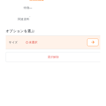
特徴
---
⬛️FX325・326・327WPは脚間寸法を変えることができ
ます。
-
⬛️長手方向の面型には、天然木のラインを模した加工
関連資料
が施されています。
※材種が選べる商品は、材種によって価格が異なりま
オプションを選ぶ
す。
※天然木につき小節などが入る場合があります。
※受注生産のため、30日から45日のお時間を頂きます
サイズ
未選択
。
ご注文後、納期を確認の上ご連絡いたします。
選択解除