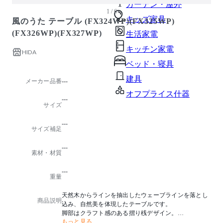
ガーデン・屋外
1 / 6
キッズ家具
風のうた テーブル (FX324WP)(FX325WP)
(FX326WP)(FX327WP)
生活家電
キッチン家電
HIDA
ベッド・寝具
建具
メーカー品番
---
オフプライス什器
---
サイズ
---
サイズ補足
---
素材・材質
---
重量
天然木からラインを抽出したウェーブラインを落とし
商品説明
込み、自然美を体現したテーブルです。
脚部はクラフト感のある摺り桟デザイン。
もっと見る
4サイズからお選びいただけます。