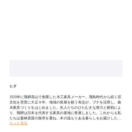
ヒダ
1920年に飛騨高山で創業した木工家具メーカー。飛鳥時代から続く匠
文化を背景に大正９年、地域の発展を願う有志が、ブナを活用し、曲
木家具づくりをはじめました。先人たちのひたむきな努力と挑戦によ
り、飛騨は日本を代表する家具の産地に発展しました。これからも私
たちは森林資源の探求を重ね、木の温もりある暮らしをお届けしたい
もっと見る
と考えます。新たな創造を可能とし、その魅力を求めて人々が集う場
所へ。創業の地である飛騨を「木工の聖地」とすることが飛騨産業の