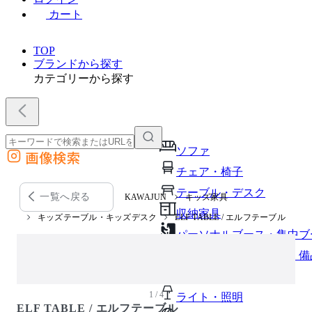
カート
TOP
ブランドから探す
カテゴリーから探す
ソファ
画像検索
外部サイトの商品をカートに追加
チェア・椅子
他のサイトで見つけた商品ページのURLを貼り付けて、カートに追加できます
テーブル・デスク
一覧へ戻る
KAWAJUN
キッズ家具
収納家具
キッズテーブル・キッズデスク
ELF TABLE / エルフテーブル
パーソナルブース・集中ブ
オフィスアクセサリー・備
インテリア雑貨
1 / 4
ライト・照明
ELF TABLE / エルフテーブル