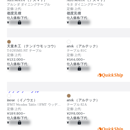
アルンダ ダイニングテーブル
モタ ダイニングテーブル
定価/上代:
定価/上代:
都度見積
都度見積
仕入価格/下代:
仕入価格/下代:
¥
¥
天童木工 （テンドウモッコウ）
artek （アルテック）
T-0295ME-NT テーブル
テーブル 81C
定価/上代:
定価/上代:
¥132,000 ~
¥146,000 ~
仕入価格/下代:
仕入価格/下代:
¥
¥
QuickShip
inoue （イノウエ）
artek （アルテック）
IFMT Wooden Table / IFMT ウッデンテーブル
テーブル 82A
定価/上代:
定価/上代:
¥189,800 ~
¥298,000 ~
仕入価格/下代:
仕入価格/下代:
¥
¥
QuickShip