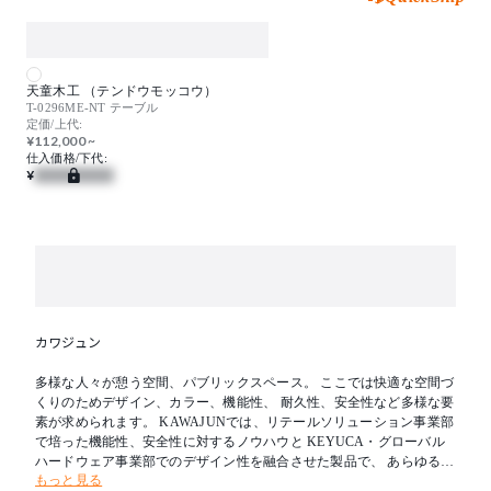
天童木工 （テンドウモッコウ）
T-0296ME-NT テーブル
定価/上代:
¥112,000 ~
仕入価格/下代:
¥
カワジュン
多様な人々が憩う空間、パブリックスペース。 ここでは快適な空間づ
くりのためデザイン、カラー、機能性、 耐久性、安全性など多様な要
素が求められます。 KAWAJUNでは、リテールソリューション事業部
で培った機能性、安全性に対するノウハウと KEYUCA・グローバル
ハードウェア事業部でのデザイン性を融合させた製品で、 あらゆる人
もっと見る
々が集うパブリックスペースに快適な環境をトータルコーディネート