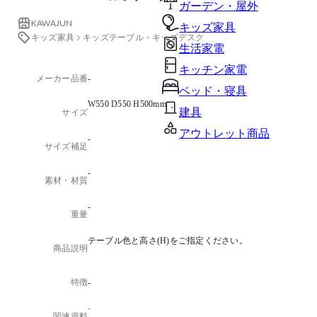
ガーデン・屋外
KAWAJUN
キッズ家具
キッズ家具
キッズテーブル・キッズデスク
生活家電
キッチン家電
メーカー品番
-
ベッド・寝具
W550 D550 H500mm
建具
サイズ
アウトレット商品
-
サイズ補足
-
素材・材質
-
重量
テーブル色と高さ(H)をご指定ください。
商品説明
特徴
-
-
関連資料