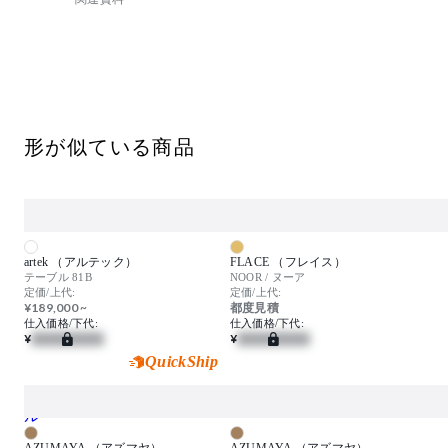
形が似ている商品
artek （アルテック）
FLACE （フレイス）
テーブル 81B
NOOR / ヌーア
定価/上代:
定価/上代:
¥189,000 ~
都度見積
仕入価格/下代:
仕入価格/下代:
¥
¥
QuickShip
AZUMAYA （アズマヤ）
AZUMAYA （アズマヤ）