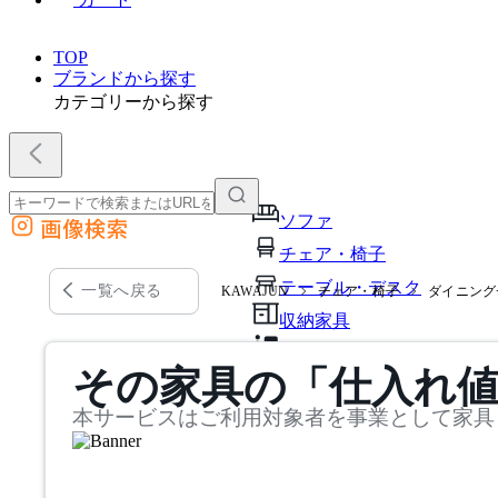
TOP
ブランドから探す
カテゴリーから探す
ソファ
画像検索
外部サイトの商品をカートに追加
チェア・椅子
他のサイトで見つけた商品ページのURLを貼り付けて、カートに追加できます
テーブル・デスク
一覧へ戻る
KAWAJUN
チェア・椅子
ダイニング
収納家具
パーソナルブース・集中ブ
その家具の「仕入れ
オフィスアクセサリー・備
本サービスはご利用対象者を事業として家具
インテリア雑貨
ライト・照明
ガーデン・屋外