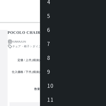
4
5
6
POCOLO CHAIR / ポコロチェア
KAWAJUN
7
チェア・椅子
ダイニングチェア
8
定価 / 上代 (税抜)
都度見積
9
仕入価格 / 下代 (税抜)
¥
10
1
数量
11