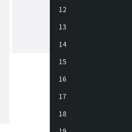
12
カワジュン
13
多様な人々が憩う空間、パブリックス
。 ここでは快適な空間づくりのため
、カラー、機能性、 耐久性、安全性
な要素が求められます。 KAWAJUN
14
テールソリューション事業部で培った
もっと見る
、安全性に対するノウハウと KEYUC
ローバルハードウェア事業部でのデザ
15
を融合させた製品で、 あらゆる人々
ブリックスペースに快適な環境をトー
ーディネート致します。
16
17
18
19