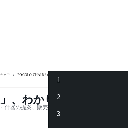
チェア
POCOLO CHAIR / ポコロチェア
1
ース
2
値」、わかります。
品
・什器の提案、販売を行う法人様および個人事業主
3