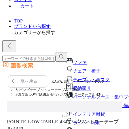
カート
TOP
ブランドから探す
カテゴリーから探す
ソファ
画像検索
外部サイトの商品をカートに追加
チェア・椅子
他のサイトで見つけた商品ページのURLを貼り付けて、カートに追加できます
テーブル・デスク
一覧へ戻る
KAWAJUN
テーブル・デスク
収納家具
リビングテーブル・ローテーブル・座卓
POINTE LOW TABLE 4343 / ポワントローテーブル 4343
パーソナルブース・集中ブ
オフィスアクセサリー・備
インテリア雑貨
1 / 2
POINTE LOW TABLE 4343 / ポワントローテーブ
ライト・照明
ル 4343