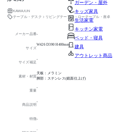
ガーデン・屋外
KAWAJUN
キッズ家具
テーブル・デスク
リビングテーブル・ローテーブル・座卓
生活家電
キッチン家電
メーカー品番
-
ベッド・寝具
W426 D390 H400mm
建具
サイズ
アウトレット商品
-
サイズ補足
天板：メラミン
素材・材質
脚部：ステンレス(鏡面仕上げ)
-
重量
-
商品説明
特徴
-
-