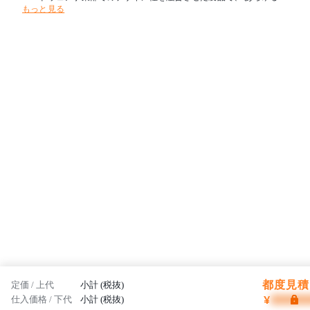
もっと見る
々が集うパブリックスペースに快適な環境をトータルコーディネート
致します。
都度見積 
定価 / 上代
小計 (税抜)
¥
仕入価格 / 下代
小計 (税抜)