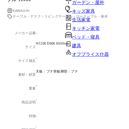
ガーデン・屋外
KAWAJUN
キッズ家具
テーブル・デスク
リビングテーブル・ローテーブル・座卓
生活家電
キッチン家電
メーカー品番
-
ベッド・寝具
W1200 D600 H410mm
建具
サイズ
オフプライス什器
-
サイズ補足
天板：ブナ突板脚部：ブナ
素材・材質
-
重量
-
商品説明
特徴
-
-