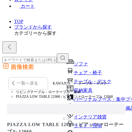
カート
TOP
ブランドから探す
カテゴリーから探す
ソファ
画像検索
外部サイトの商品をカートに追加
チェア・椅子
他のサイトで見つけた商品ページのURLを貼り付けて、カートに追加できます
テーブル・デスク
一覧へ戻る
KAWAJUN
テーブル・デスク
収納家具
リビングテーブル・ローテーブル・座卓
PIAZZA LOW TABLE 12060 / ピアッツァローテーブル 12060
パーソナルブース・集中ブ
オフィスアクセサリー・備
インテリア雑貨
1 / 2
PIAZZA LOW TABLE 12060 / ピアッツァローテー
ライト・照明
ブル 12060