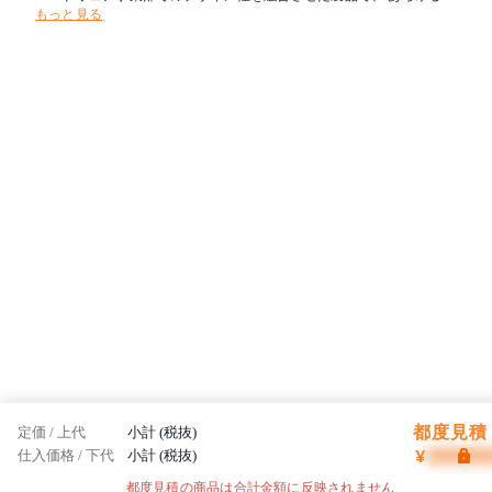
もっと見る
々が集うパブリックスペースに快適な環境をトータルコーディネート
致します。
都度見積 
定価 / 上代
小計 (税抜)
¥
仕入価格 / 下代
小計 (税抜)
都度見積の商品は合計金額に反映されません