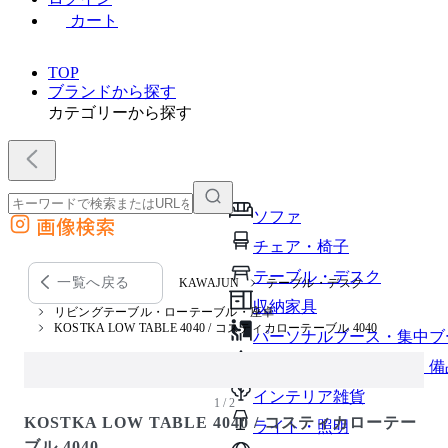
カート
TOP
ブランドから探す
カテゴリーから探す
ソファ
画像検索
外部サイトの商品をカートに追加
チェア・椅子
他のサイトで見つけた商品ページのURLを貼り付けて、カートに追加できます
テーブル・デスク
一覧へ戻る
KAWAJUN
テーブル・デスク
収納家具
リビングテーブル・ローテーブル・座卓
KOSTKA LOW TABLE 4040 / コスティカローテーブル 4040
パーソナルブース・集中ブ
オフィスアクセサリー・備
インテリア雑貨
1 / 2
KOSTKA LOW TABLE 4040 / コスティカローテー
ライト・照明
ブル 4040