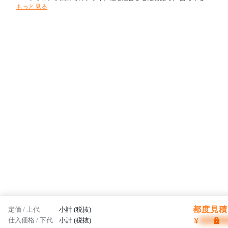
もっと見る
々が集うパブリックスペースに快適な環境をトータルコーディネート
致します。
都度見積 
定価 / 上代
小計 (税抜)
¥
仕入価格 / 下代
小計 (税抜)