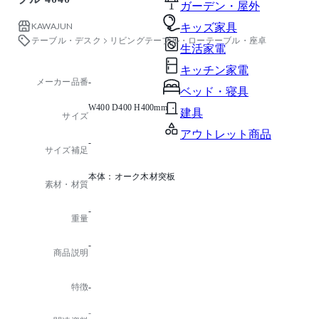
ガーデン・屋外
KAWAJUN
キッズ家具
テーブル・デスク
リビングテーブル・ローテーブル・座卓
生活家電
キッチン家電
メーカー品番
-
ベッド・寝具
W400 D400 H400mm
建具
サイズ
アウトレット商品
-
サイズ補足
本体：オーク木材突板
素材・材質
-
重量
-
商品説明
特徴
-
-